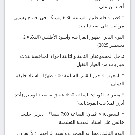
أحمد بن علي.
* قطر × فلسطين: الساعة 6:30 مساءً – في افتتاح رسمي
مرتقب على استاد البيت.
اليوم الثاني: ظهور الفراعنة وأسود الأطلس (الثلاثاء 2
ديسمبر 2025)
تدخل المجموعتان الثانية والثالثة أجواء المنافسة بثلاث
مباريات من العيار الثقيل:
* المغرب × جزر القمر: الساعة 2:00 ظهرًا – استاد خليفة
الدولي.
* مصر × الكويت: الساعة 4:30 عصرًا – استاد لوسيل (أحد
أبرز الملاعب المونديالية).
* السعودية × عُمان: الساعة 7:00 مساءً – ديربي خليجي
خالص على استاد المدينة التعليمية.
اليوم الثالث: محاربو الصحراء وأسود الرافدين (الأربعاء 3