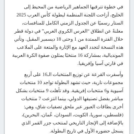
في خطوة تترقبها الجماهير الرياضية من المحيط إلى
الخليج، أزاحت اللجنة المنظمة لبطولة كأس العرب 2025
الستار رسميًا عن الجدول الزمني الكامل للمنافسات،
معلنةً عن انطلاق “العرس الكروي العربي” في دولة قطر
خلال الفترة الممتدة من 1 وحتى 18 ديسمبر المقبل. وتأتي
هذه النسخة لتجدد العهد مع الإثارة والمتعة على الملاعب
المونديالية، بمشاركة 16 منتخبًا يمثلون صفوة الكرة العربية
في قارتي آسيا وإفريقيا.
وأسفرت القرعة عن توزيع المنتخبات الـ16 على أربع
مجموعات نارية، حيث تشهد البطولة تواجد 10 منتخبات
آسيوية و6 منتخبات إفريقية. وقد تأهلت 9 منتخبات بشكل
مباشر بفضل تصنيفها الدولي، بينما انتزعت 7 منتخبات
أخرى بطاقات العبور عبر ملحق تصفيات شاق، وهي:
(فلسطين، سوريا، الكويت، السودان، عُمان، البحرين)،
بالإضافة إلى الإنجاز التاريخي لمنتخب جزر القمر الذي
يسجل حضوره الأول في تاريخ البطولة.