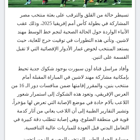
تسيطر حالة من القلق والترقب على بعثة منتخب مصر
المشاركة في بطولة كأس أمم إفريقيا 2025، وذلك عقب
الأنباء الواردة حول الحالة الصحية لنجم خط الوسط مهند
لاشين. وتأتي هذه التطورات في توقيت حرج للغاية، حيث
يستعد المنتخب لخوض غمار الأدوار الإقصائية التي لا تقبل
القسمة على اثنين.
وأفاد مراسل قناة أون سبورت بوجود شكوك جدية تحيط
بإمكانية مشاركة مهند لاشين في المباراة المقبلة أمام
منتخب بنين، والمقرر إقامتها ضمن منافسات دور الـ 16 من
العرس الإفريقي، وتعود هذه الشكوك إلى استمرار شعور
اللاعب بآلام حادة في موضع الإصابة التي تعرض لها مؤخراً،
وتشير التقارير الطبية إلى أن اللاعب يعاني من آثار كدمة
قوية في منطقة الضلوع، وهي إصابة تتطلب دقة كبيرة في
التعامل البدني قبل العودة للمباريات عالية التنافسية.
ويسابق الجهاز الطبي للمنتخب المصري الزمن لتجهيز