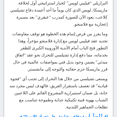
البرازيلي “فيليبي لويس” كخيار استراتيجي أول لخلافة
ماريسكا، لويس الذي كان يوماً ما أحد أعمدة دفاع تشيلسي
كلاعب، يعود الآن للصورة كمدرب “عبقري” بعد مسيرة
إعجازية مع فلامنجو.
وما يعزز من فرص إتمام هذه الخطوة هو توقف مفاوضات
تجديد عقد فيليبي لويس مع إدارة فلامنجو مؤخراً، وهذا
التطور فتح الباب أمام الأندية الأوروبية الكبرى للظفر
بخدماته، مما دفع إدارة تشيلسي للتحرك نحو عقد “اتفاق
مبدئي” يضمن وجود بديل فني بمواصفات عالمية في حال
قرر ماريسكا حزم حقائبه والتوجه إلى مانشستر.
ويسعى تشيلسي من خلال هذا التحرك إلى تجنب أي “فجوة
قيادية” قد تعصف باستقرار الفريق، فالهدف ليس مجرد سد
خانة، بل ضمان استمرارية المشروع القائم على اللاعبين
الشباب بهوية فنية تكتيكية جذابة وطموحة تتناسب مع
تطلعات الجماهير اللندنية.
إقرأ أيضاً.. أزمة دفاع برشلونة.. هل يتحرك “لابورتا” في