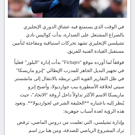
في الوقت الذي يستمتع فيه عشاق الدوري الإنجليزي
بالصراع المشتعل على الصدارة، بدأت كواليس نادي
تشيلسي الإنجليزي تشهد تحركات استباقية ومفاجئة لتأمين
مستقبل القيادة الفنية للفريق.
فوفقاً لما أورده موقع “Fichajes” بدأت إدارة “البلوز” فعلياً
في تجهيز البديل الجاهز للمدرب الإيطالي “إنزو ماريسكا”
في ظل التقارير القوية التي تربطه بالانتقال إلى مانشستر
سيتي لخلافة الأسطورة بيب جوارديولا، وأصبح إنزو
ماريسكا الاسم الأكثر تداولاً داخل أروقة “الاتحاد”، حيث
يُنظر إليه باعتباره **الخليفة الشرعي لجوارديولا**. وتعود
هذه الرؤية لعدة أسباب جوهرية:
وإدارة تشيلسي، التي تعلمت من دروس الماضي، ترفض
ترك المشروع الرياضي للصدفة، ومن هنا برز اسم