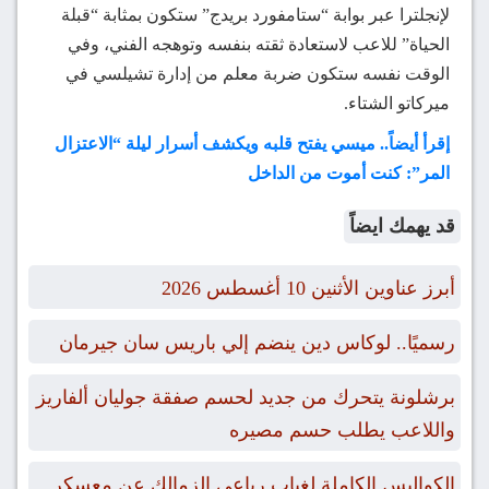
لإنجلترا عبر بوابة “ستامفورد بريدج” ستكون بمثابة “قبلة
الحياة” للاعب لاستعادة ثقته بنفسه وتوهجه الفني، وفي
الوقت نفسه ستكون ضربة معلم من إدارة تشيلسي في
ميركاتو الشتاء.
إقرأ أيضاً.. ميسي يفتح قلبه ويكشف أسرار ليلة “الاعتزال
المر”: كنت أموت من الداخل
قد يهمك ايضاً
أبرز عناوين الأثنين 10 أغسطس 2026
رسميًا.. لوكاس دين ينضم إلي باريس سان جيرمان
برشلونة يتحرك من جديد لحسم صفقة جوليان ألفاريز
واللاعب يطلب حسم مصيره
الكواليس الكاملة لغياب رباعي الزمالك عن معسكر