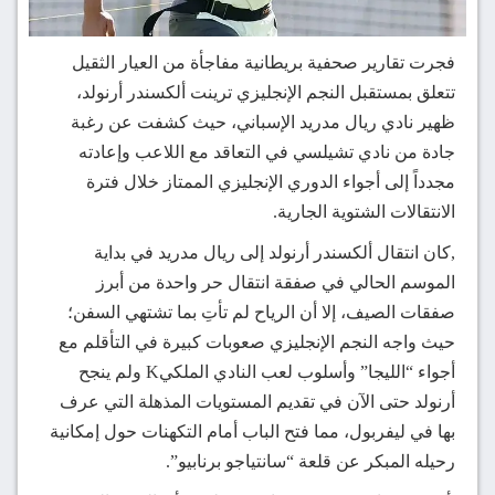
فجرت تقارير صحفية بريطانية مفاجأة من العيار الثقيل
تتعلق بمستقبل النجم الإنجليزي ترينت ألكسندر أرنولد،
ظهير نادي ريال مدريد الإسباني، حيث كشفت عن رغبة
جادة من نادي تشيلسي في التعاقد مع اللاعب وإعادته
مجدداً إلى أجواء الدوري الإنجليزي الممتاز خلال فترة
الانتقالات الشتوية الجارية.
,كان انتقال ألكسندر أرنولد إلى ريال مدريد في بداية
الموسم الحالي في صفقة انتقال حر واحدة من أبرز
صفقات الصيف، إلا أن الرياح لم تأتِ بما تشتهي السفن؛
حيث واجه النجم الإنجليزي صعوبات كبيرة في التأقلم مع
أجواء “الليجا” وأسلوب لعب النادي الملكيK ولم ينجح
أرنولد حتى الآن في تقديم المستويات المذهلة التي عرف
بها في ليفربول، مما فتح الباب أمام التكهنات حول إمكانية
رحيله المبكر عن قلعة “سانتياجو برنابيو”.