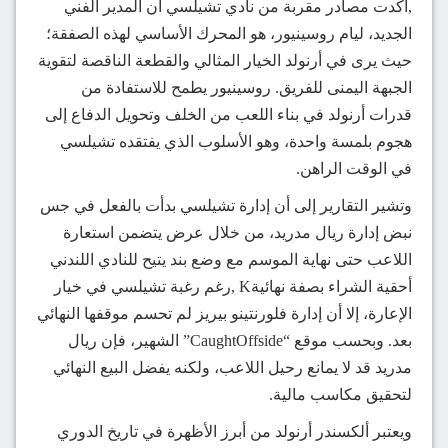
,أكدت مصادر مقربة من نادي تشيلسي أن المدير الفني
الجديد، ليام روسينيور، هو المحرك الأساسي لهذه الصفقة؛
حيث يرى في أرنولد الخيار المثالي والقطعة الناقصة لتقوية
الجبهة اليمنى للفريق. روسينيور يطمح للاستفادة من
قدرات أرنولد في بناء اللعب من الخلف وتحويل الدفاع إلى
هجوم بلمسة واحدة، وهو الأسلوب الذي يفتقده تشيلسي
في الوقت الراهن.
وتشير التقارير إلى أن إدارة تشيلسي بدأت بالفعل في جس
نبض إدارة ريال مدريد، من خلال عرض يتضمن استعارة
اللاعب حتى نهاية الموسم مع وضع بند يتيح للنادي اللندني
أحقية الشراء بصفة نهائيةK ,رغم رغبة تشيلسي في خيار
الإعارة، إلا أن إدارة فلورنتينو بيريز لم تحسم موقفها النهائي
بعد. وبحسب موقع “CaughtOffside” الشهير، فإن ريال
مدريد قد لا يمانع رحيل اللاعب، ولكنه يفضل البيع النهائي
لتحقيق مكاسب مالية.
ويعتبر ألكسندر أرنولد من أبرز الأظهرة في تاريخ الدوري