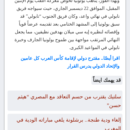
وبهذا الفوز، يتأهب بولونيا لخوض معركة اللقب يوم الإثنين
المقبل، الموافق 22 ديسمبر الجاري، حيث سيواجه فريق
نابولي في نهائي واعد، وكان فريق الجنوب “نابولي” قد
سبق بولونيا إلى المشهد الختامي بعد تقديمه عرضاً قوياً
وإقصائه لنظيره إيه سي ميلان بهدفين نظيفين، مما يجعل
النهائي المرتقب مواجهة بين طموح بولونيا الجارف وخبرة
نابولي في المواعيد الكبرى.
اقرا أيضًا.. مقترح دولي لإقامة كأس العرب كل عامين
والإتحاد الدولي يدرس القرار
قد يهمك ايضاً
سلتيك يقترب من حسم التعاقد مع المصري “هيثم
حسن”
إلغاء ودية طنجة.. برشلونة يلغي مباراته الودية في
المغرب