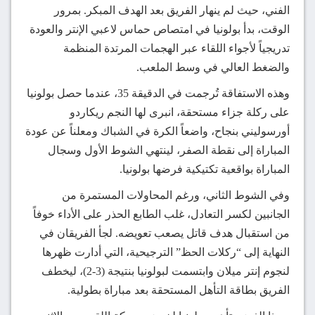
الفني، حيث لم ينهار الفريق بعد الهدف المبكر. بمرور
الوقت، بدأ بولونيا في امتصاص حماس لاعبي الإنتر والعودة
تدريجياً لأجواء اللقاء عبر الهجمات المرتدة المنظمة
والضغط العالي في وسط الملعب.
وهذه الاستفاقة تُرجمت في الدقيقة 35، عندما حصل بولونيا
على ركلة جزاء مستحقة، انبرى لها النجم ريكاردو
أورسوليني بنجاح، واضعاً الكرة في الشباك ومعلناً عن عودة
المباراة إلى نقطة الصفر، لينتهي الشوط الأول وسجال
المباراة بواقعية تكتيكية فرضها بولونيا.
وفي الشوط الثاني، ورغم المحاولات المستمرة من
الجانبين لكسر التعادل، غلب الطابع الحذر على الأداء خوفاً
من استقبال هدف قاتل يصعب تعويضه. لجأ الفريقان في
النهاية إلى “ركلات الحظ” الترجيحية، التي أدارت ظهرها
لنجوم إنتر ميلان وابتسمت لبولونيا بنتيجة (3-2)، ليخطف
الفريق بطاقة التأهل المستحقة بعد مباراة بطولية.