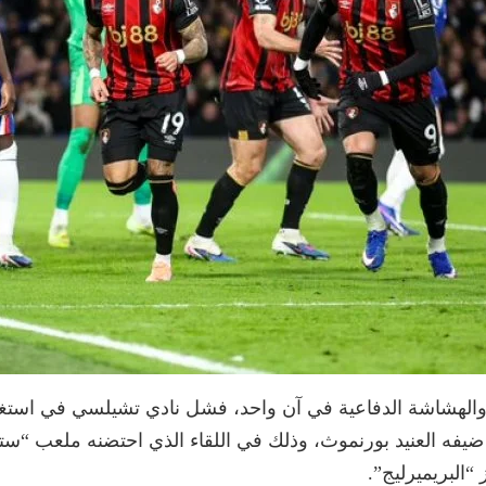
ة والهشاشة الدفاعية في آن واحد، فشل نادي تشيلسي في است
دل الإيجابي المثير بنتيجة (2-2) أمام ضيفه العنيد بورنموث، وذلك في اللقاء الذي 
“البريميرليج”.