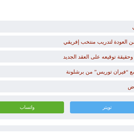
من العودة لتدريب منتخب إفريقي
حقيقة توقيعه على العقد الجديد
ع “فيران توريس” من برشلونة
رض
تويتر
واتساب