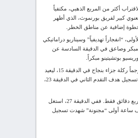
تراب أكثر من المربع الذهبي، مكتفياً
تصار معنوي كبير لفريق بورنموث، الذي أظهر
، “انفجاراً تهديفياً” وسيناريو دراماتيكي
مبكر وصاعق في الدقيقة السادسة عن
يو بوتشيتينو مبكراً.
ورد فعل تشيلسي لم يتأخر كثيراً، حيث تحمل النجم المتألق كول بالمر مسؤولية إعادة الفريق للمباراة، مترجماً ركلة جزاء بنجاح في الدقيقة 15، ليعيد
المباراة إلى نقطة البداية. وبدا أن “البلوز” قد أمسكوا بزمام الأمور عندما نجح الأرجنتيني إنزو فرنانديز في تسجيل هدف التقدم الثاني في الدقيقة 23،
ولكن، وفي دليل واضح على استمرار المعاناة الدفاعية لتشيلسي هذا الموسم، لم تدم فرحة التقدم سوى أربع دقائق فقط. ففي الدقيقة 27، استغل
صف ساعة أولى “مجنونة” شهدت تسجيل