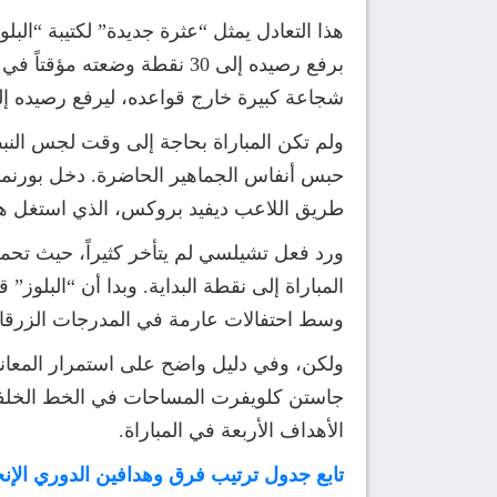
هذا التعادل يمثل “عثرة جديدة” لكتيبة “الب
برفع رصيده إلى 30 نقطة وضع
شجاعة كبيرة خارج قواعده، ليرفع رصيده إلى 23 نقطة، معززاً موقعه في المركز الخامس عشر ومبتعداً خطوة إضافية عن مناطق
ولم تكن المباراة بحاجة إلى وقت لجس النبض؛
حبس أنفاس الجماهير الحاضرة. دخل بورنم
طريق اللاعب ديفيد بروكس، الذي استغل هفو
وسط احتفالات عارمة في المدرجات الزرقاء ظ
جاستن كلويفرت المساحات في الخط الخلفي
الأهداف الأربعة في المباراة.
تابع جدول ترتيب فرق وهدافين الدوري الإن