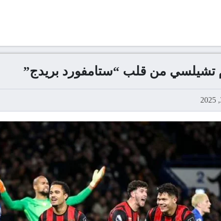
ام تشيلسي من قلب “ستامفورد بريدج”