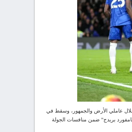
غلال عاملي الأرض والجمهور، وسقط في
احتضنه ملعب “ستامفورد بريدج” ضمن منافسات الجولة