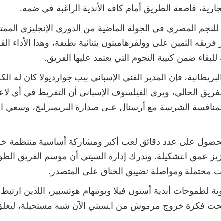
الجارية، قاطعة الطريق أمام كافة الأندية الراغبة في ضمه.
ت للنجم المصري في الجولة الماضية من الدوري الإنجليزي الم
فريقه الثمين على وولفرهامبتون بثنائية نظيفة، وهذا الأداء ال
بقاء ضمن كتيبة النجوم التي يعتمد عليها الفريق.
بريطانية، فإن المدير الفني الإسباني بيب جوارديولا كان له الك
فريق الحالي، ويرى الفيلسوف الإسباني أن التفريط في أي ل
نافسة الشرسة مع أرسنال على صدارة البريميرليج، وسعي ال
صول على عدد دقائق لعب أكبر ومشاركة أساسية منتظمة خلال 
تعزيز عمق التشكيلة. وتدرك إدارة السيتي أن موسم الفريق ال
بات محتملة ومواصلة تضييق الخناق على المتصدر.
وأصبحت فكرة خروج مرموش من السيتي الآن شبه مستحيلة، ليغلق 