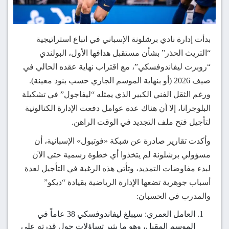
بدأت إدارة نادي برشلونة الإسباني في اتباع استراتيجية
“التريث الحذر” بشأن مستقبل هدافها الأول، البولندي
“روبرت ليفاندوفسكي”، مع اقتراب نهاية عقده الحالي في
صيف 2026 (أو بنهاية الموسم الجاري حسب بنود معينة).
ورغم الثقل الفني الكبير الذي يمثله “ليفاجول” في تشكيلة
البلوجرانا، إلا أن هناك عدة عوامل دفعت الإدارة الكتالونية
لتأجيل فتح ملف التجديد في الوقت الراهن.
وأكدت تقارير صادرة عن شبكة «فوتبول» الإسبانية، أن
مسؤولي برشلونة لم يتخذوا أي خطوة رسمية حتى الآن
لبدء مفاوضات التمديد، وتأتي هذه الرغبة في التأجيل لعدة
أسباب جوهرية تضعها الإدارة الرياضية بقيادة “ديكو”
والمدرب في الحسبان:
العامل العمري: سيبلغ ليفاندوفسكي 38 عاماً في
الموسم المقبل، وهو ما يثير تساؤلات حول قدرته على