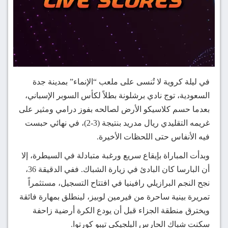
في ليلة كروية لا تُنسى على ملعب “الإنماء” بمدينة جدة
السعودية، توج نادي برشلونة بطلاً لكأس السوبر الإسباني،
بعدما حسم كلاسيكو الأرض لصالحه بفوز درامي ومثير على
غريمه التقليدي ريال مدريد بنتيجة (3-2)، في نهائي حبست
فيه الأنفاس حتى اللحظات الأخيرة.
وبدأت المباراة بإيقاع سريع ورغبة متبادلة في السيطرة، إلا
أن البارسا كان البادئ في زيارة الشباك. ففي الدقيقة 36،
نجح النجم البرازيلي رافينيا في افتتاح التسجيل، مستثمراً
تمريرة بينية ساحرة من فيرمين لوبيز، لينطلق بمهارة فائقة
ويخترق منطقة الجزاء قبل أن يودع الكرة أرضية زاحفة
سكنت شباك الحارس البلجيكي تيبو كورتوا.