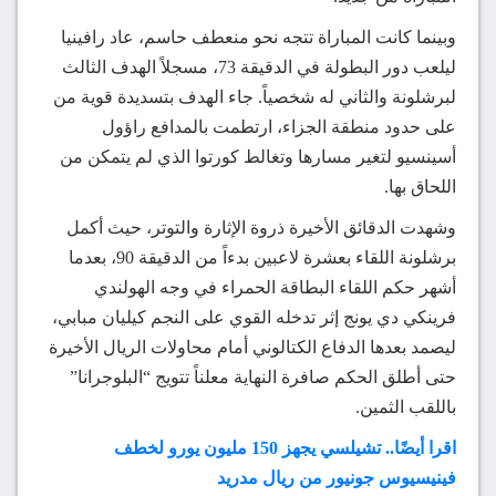
وبينما كانت المباراة تتجه نحو منعطف حاسم، عاد رافينيا
ليلعب دور البطولة في الدقيقة 73، مسجلاً الهدف الثالث
لبرشلونة والثاني له شخصياً. جاء الهدف بتسديدة قوية من
على حدود منطقة الجزاء، ارتطمت بالمدافع راؤول
أسينسيو لتغير مسارها وتغالط كورتوا الذي لم يتمكن من
اللحاق بها.
وشهدت الدقائق الأخيرة ذروة الإثارة والتوتر، حيث أكمل
برشلونة اللقاء بعشرة لاعبين بدءاً من الدقيقة 90، بعدما
أشهر حكم اللقاء البطاقة الحمراء في وجه الهولندي
فرينكي دي يونج إثر تدخله القوي على النجم كيليان مبابي،
ليصمد بعدها الدفاع الكتالوني أمام محاولات الريال الأخيرة
حتى أطلق الحكم صافرة النهاية معلناً تتويج “البلوجرانا”
باللقب الثمين.
اقرا أيضًا.. تشيلسي يجهز 150 مليون يورو لخطف
فينيسيوس جونيور من ريال مدريد