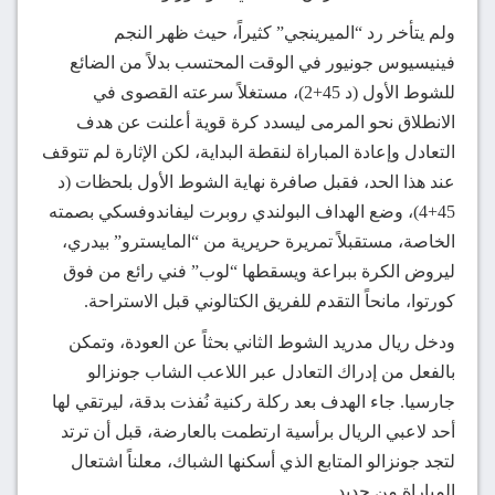
ولم يتأخر رد “الميرينجي” كثيراً، حيث ظهر النجم
فينيسيوس جونيور في الوقت المحتسب بدلاً من الضائع
للشوط الأول (د 45+2)، مستغلاً سرعته القصوى في
الانطلاق نحو المرمى ليسدد كرة قوية أعلنت عن هدف
التعادل وإعادة المباراة لنقطة البداية، لكن الإثارة لم تتوقف
عند هذا الحد، فقبل صافرة نهاية الشوط الأول بلحظات (د
45+4)، وضع الهداف البولندي روبرت ليفاندوفسكي بصمته
الخاصة، مستقبلاً تمريرة حريرية من “المايسترو” بيدري،
ليروض الكرة ببراعة ويسقطها “لوب” فني رائع من فوق
كورتوا، مانحاً التقدم للفريق الكتالوني قبل الاستراحة.
ودخل ريال مدريد الشوط الثاني بحثاً عن العودة، وتمكن
بالفعل من إدراك التعادل عبر اللاعب الشاب جونزالو
جارسيا. جاء الهدف بعد ركلة ركنية نُفذت بدقة، ليرتقي لها
أحد لاعبي الريال برأسية ارتطمت بالعارضة، قبل أن ترتد
لتجد جونزالو المتابع الذي أسكنها الشباك، معلناً اشتعال
المباراة من جديد.