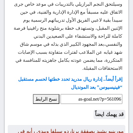
وسيلتحق النجم البرازيلي بالتدريبات في موعد خاص جرى
الاتفاق عليه مسبقاً مع الإدارة الإدارية والفنية، في حين
سيبدأ بقية لاعبي الفريق الأول تدريباتهم الرسمية يوم
الإثنين المقبل، وتستهدف خطة برشلونة منح رافينيا فرصة
كاملة للراحة والاستشفاء على الصعيدين البدني
والنفسي،بعد المجهود الكبير الذي بذله في موسم شاق
شهد غيابه عن الملاعب لفترات متفاوتة بسبب الإصابات
المتكررة، مما يضمن عودته بكامل جاهزيته للمنافسة في
الاستحقاقات المقبلة.
إقرأ أيضاً.. إدارة ريال مدريد تحدد خطتها لحسم مستقبل
“فينيسيوس” بعد المونديال
نسخ الرابط
قد يهمك ايضاً
مورينيو يشيد بصفقة برناردو سيلفا ويبدي رأيه في