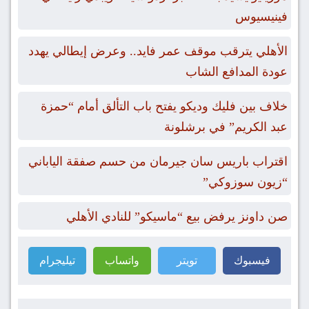
فينيسيوس
الأهلي يترقب موقف عمر فايد.. وعرض إيطالي يهدد
عودة المدافع الشاب
خلاف بين فليك وديكو يفتح باب التألق أمام “حمزة
عبد الكريم” في برشلونة
اقتراب باريس سان جيرمان من حسم صفقة الياباني
“زيون سوزوكي”
صن داونز يرفض بيع “ماسيكو” للنادي الأهلي
فيسبوك
تويتر
واتساب
تيليجرام