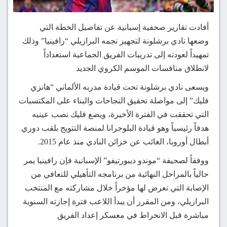
أفادت تقارير صحفية إسبانية عن تفاصيل الخطة التي
وضعها نادي برشلونة لتجهيز نجمه البرازيلي “رافينيا” وذلك
تمهيداً لعودته إلى تدريبات الفريق الجماعية استعداداً
لانطلاق منافسات الموسم الكروي الجديد
ويسعى نادي برشلونة تحت قيادة مدربه الألماني “هانزي
فليك” إلى مواصلة تحقيق النجاحات والبناء على المكتسبات
التي تحققت في الفترة الأخيرة، ويضع فليك نصب عينيه
هدفاً رئيسياً وهو قيادة البلوجرانا لمنصة التتويج بلقب دوري
أبطال أوروبا، الغائب عن خزائن النادي منذ عام 2015.
ووفقاً لصحيفة “موندو ديبورتيفو” الإسبانية فإن رافينيا يمر
حالياً بالمراحل النهائية من برنامجه التأهيلي للتعافي من
الإصابة التي تعرض لها مؤخراً خلال مشاركته مع المنتخب
البرازيلي، ومن المقرر أن يبدأ اللاعب فترة إجازته السنوية
مباشرة قبل الانخراط في معسكر إعداد الفريق