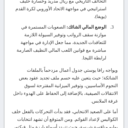
التحالف التاريخي مع ريال مدريد وخسارة حليف
استراتيجي في مواجهة الاتحاد الأوروبي لكرة القدم
(يويفا).
الوضع المالي الشائك:
الصعوبات المستمرة في
موازنة سقف الرواتب وتوفير السيولة اللازمة
للتعاقدات الجديدة، مما جعل الإدارة في مواجهة
مباشرة مع قوانين اللعب المالي النظيف الصارمة
لرابطة الليجا.
ويواجه رافا يوستي جدول أعمال مزدحماً بالملفات
الشائكة؛ حيث يتعين عليه حسم ملف تجديد عقود بعض
النجوم الأساسيين، وتوفير الميزانية المقترحة لسوق
الانتقالات الصيفية، بالإضافة إلى الحفاظ على الهدوء داخل
غرفة الملابس.
أما على الصعيد الانتخابي، فقد بدأت التحركات بالفعل خلف
الكواليس لإعداد القوائم. ومن المتوقع أن تشهد انتخابات
يوليو منافسة شرسة، حيث تتردد أسماء بارزة مثل فيكتور