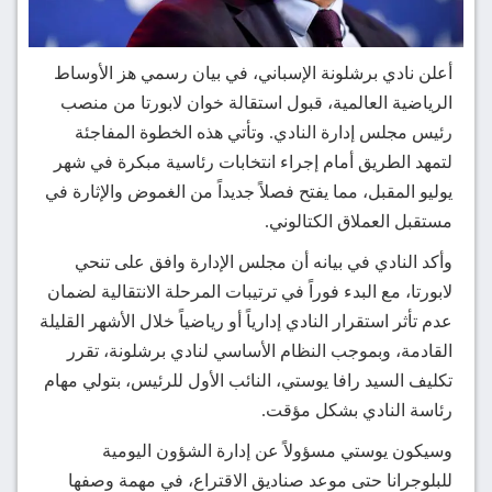
أعلن نادي برشلونة الإسباني، في بيان رسمي هز الأوساط
الرياضية العالمية، قبول استقالة خوان لابورتا من منصب
رئيس مجلس إدارة النادي. وتأتي هذه الخطوة المفاجئة
لتمهد الطريق أمام إجراء انتخابات رئاسية مبكرة في شهر
يوليو المقبل، مما يفتح فصلاً جديداً من الغموض والإثارة في
مستقبل العملاق الكتالوني.
وأكد النادي في بيانه أن مجلس الإدارة وافق على تنحي
لابورتا، مع البدء فوراً في ترتيبات المرحلة الانتقالية لضمان
عدم تأثر استقرار النادي إدارياً أو رياضياً خلال الأشهر القليلة
القادمة، وبموجب النظام الأساسي لنادي برشلونة، تقرر
تكليف السيد رافا يوستي، النائب الأول للرئيس، بتولي مهام
رئاسة النادي بشكل مؤقت.
وسيكون يوستي مسؤولاً عن إدارة الشؤون اليومية
للبلوجرانا حتى موعد صناديق الاقتراع، في مهمة وصفها