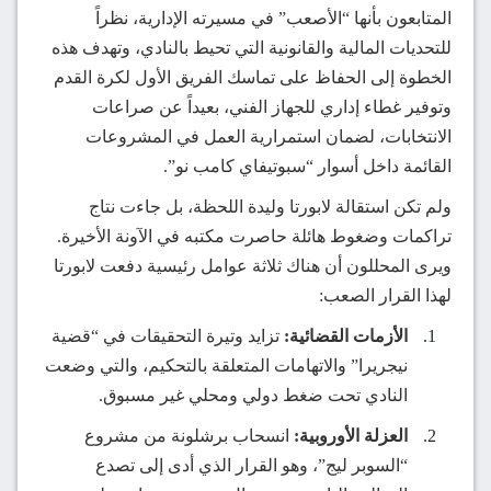
المتابعون بأنها “الأصعب” في مسيرته الإدارية، نظراً
للتحديات المالية والقانونية التي تحيط بالنادي، وتهدف هذه
الخطوة إلى الحفاظ على تماسك الفريق الأول لكرة القدم
وتوفير غطاء إداري للجهاز الفني، بعيداً عن صراعات
الانتخابات، لضمان استمرارية العمل في المشروعات
القائمة داخل أسوار “سبوتيفاي كامب نو”.
ولم تكن استقالة لابورتا وليدة اللحظة، بل جاءت نتاج
تراكمات وضغوط هائلة حاصرت مكتبه في الآونة الأخيرة.
ويرى المحللون أن هناك ثلاثة عوامل رئيسية دفعت لابورتا
لهذا القرار الصعب:
الأزمات القضائية:
تزايد وتيرة التحقيقات في “قضية
نيجريرا” والاتهامات المتعلقة بالتحكيم، والتي وضعت
النادي تحت ضغط دولي ومحلي غير مسبوق.
العزلة الأوروبية:
انسحاب برشلونة من مشروع
“السوبر ليج”، وهو القرار الذي أدى إلى تصدع