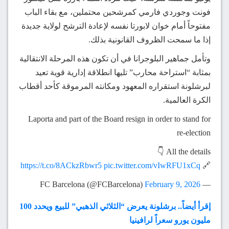
فونت وجوردي فارمي كمرشحين محتملين، مع بقاء الباب
مفتوحاً أمام خوان لابورتا نفسه لإعادة الترشح لولاية جديدة
إذا ما سمحت الظروف القانونية بذلك.
وتأمل جماهير البلوجرانا في أن تكون هذه المرحلة الانتقالية
بمثابة “استراحة محارب” تليها انطلاقة إدارية قوية تعيد
لبرشلونة استقراره المعهود ومكانته المرموقة كأحد أقطاب
الكرة العالمية.
Laporta and part of the Board resign in order to stand for
re-election
All the details 👇
https://t.co/8ACkzRbwr5
pic.twitter.com/vIwRFU1xCq
🔗
February 9, 2026
— FC Barcelona (@FCBarcelona)
إقرأ أيضاً.. برشلونة يعرض “الثلاثي الذهبي” للبيع ويحدد 100
مليون يورو سعراً لرافينيا