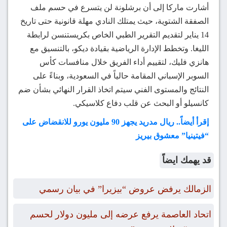
أشارت ماركا إلى أن برشلونة لن يتسرع في حسم ملف
الصفقة الشتوية، حيث يمتلك النادي مهلة قانونية حتى تاريخ
14 يناير لتقديم التقرير الطبي الخاص بكريستنسن لرابطة
الليغا. وتخطط الإدارة الرياضية بقيادة ديكو، بالتنسيق مع
هانزي فليك، لتقييم أداء الفريق خلال منافسات كأس
السوبر الإسباني المقامة حالياً في السعودية، وبناءً على
النتائج والمستوى الفني سيتم اتخاذ القرار النهائي بشأن ضم
كانسيلو أو البحث عن قلب دفاع كلاسيكي.
إقرأ أيضاً.. ريال مدريد يجهز 90 مليون يورو للانقضاض على
“فيتينيا” معشوق بيريز
قد يهمك ايضاً
الزمالك يرفض عروض “بيزيرا” في بيان رسمي
اتحاد العاصمة يرفع عرضه إلى مليون دولار لحسم