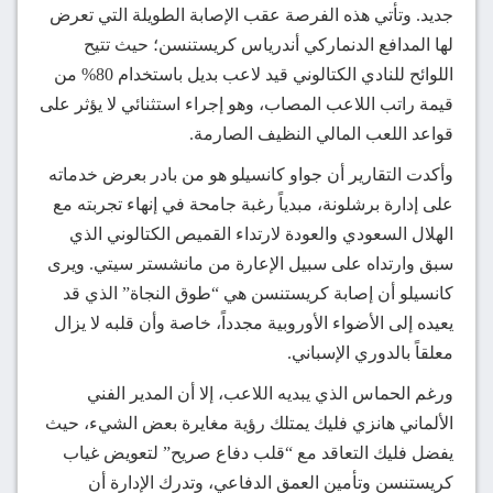
جديد. وتأتي هذه الفرصة عقب الإصابة الطويلة التي تعرض
لها المدافع الدنماركي أندرياس كريستنسن؛ حيث تتيح
اللوائح للنادي الكتالوني قيد لاعب بديل باستخدام 80% من
قيمة راتب اللاعب المصاب، وهو إجراء استثنائي لا يؤثر على
قواعد اللعب المالي النظيف الصارمة.
وأكدت التقارير أن جواو كانسيلو هو من بادر بعرض خدماته
على إدارة برشلونة، مبدياً رغبة جامحة في إنهاء تجربته مع
الهلال السعودي والعودة لارتداء القميص الكتالوني الذي
سبق وارتداه على سبيل الإعارة من مانشستر سيتي. ويرى
كانسيلو أن إصابة كريستنسن هي “طوق النجاة” الذي قد
يعيده إلى الأضواء الأوروبية مجدداً، خاصة وأن قلبه لا يزال
معلقاً بالدوري الإسباني.
ورغم الحماس الذي يبديه اللاعب، إلا أن المدير الفني
الألماني هانزي فليك يمتلك رؤية مغايرة بعض الشيء، حيث
يفضل فليك التعاقد مع “قلب دفاع صريح” لتعويض غياب
كريستنسن وتأمين العمق الدفاعي، وتدرك الإدارة أن