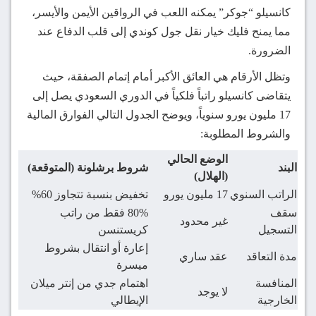
كانسيلو “جوكر” يمكنه اللعب في الرواقين الأيمن والأيسر،
مما يمنح فليك خيار نقل جول كوندي إلى قلب الدفاع عند
الضرورة.
وتظل الأرقام هي العائق الأكبر أمام إتمام الصفقة، حيث
يتقاضى كانسيلو راتباً فلكياً في الدوري السعودي يصل إلى
17 مليون يورو سنوياً، ويوضح الجدول التالي الفوارق المالية
والشروط المطلوبة:
الوضع الحالي
البند
شروط برشلونة (المتوقعة)
(الهلال)
الراتب السنوي
17 مليون يورو
تخفيض بنسبة تتجاوز 60%
سقف
80% فقط من راتب
غير محدود
التسجيل
كريستنسن
إعارة أو انتقال بشروط
مدة التعاقد
عقد ساري
ميسرة
المنافسة
اهتمام جدي من إنتر ميلان
لا يوجد
الخارجية
الإيطالي