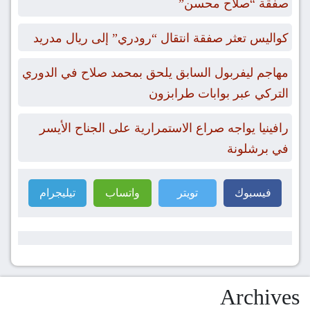
صفقة “صلاح محسن”
كواليس تعثر صفقة انتقال “رودري” إلى ريال مدريد
مهاجم ليفربول السابق يلحق بمحمد صلاح في الدوري
التركي عبر بوابات طرابزون
رافينيا يواجه صراع الاستمرارية على الجناح الأيسر
في برشلونة
فيسبوك
تويتر
واتساب
تيليجرام
Archives