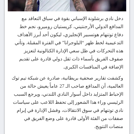
دخل نادي برشلونة الإسباني بقوة في سباق التعاقد مع
المدافع الدولي الأرجنتيني، كريستيان روميرو، نجم خط
دفاع توتنهام هوتسبير الإنجليزي، ليكون أحد أبرز الأهداف
التدعيمية لخط ظهر “البلوجرانا” في الفترة المقبلة. وتأتي
هذه التحركات في ظل سعي الإدارة الكتالونية لتعزيز
صفوف الفريق بأسماء ذات ثقل دولي قادرة على تقديم
الإضافة في المنافسات الكبرى.
وكشفت تقارير صحفية بريطانية، صادرة عن شبكة تيم توك
العالمية، أن المدافع صاحب الـ 27 عاماً يعيش حالة من
الإحباط المتزايد داخل أسوار النادي اللندني، ويرجع السبب
الرئيسي وراء هذا الشعور إلى تحفظ اللاعب على سياسات
نادي توتنهام في سوق الانتقالات، وفشل الإدارة في إبرام
صفقات من الفئة الأولى قادرة على وضع الفريق في
منصات التتويج.