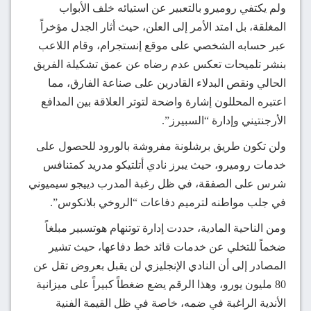
ولم يكتفي روميرو بالتعبير عن استيائه خلف الأبواب
المغلقة، بل امتد الأمر إلى العلن، حيث أثار الجدل مؤخراً
عبر حسابه الشخصي على موقع إنستجرام، وقام اللاعب
بنشر تلميحات تعكس عدم رضاه عن عمق تشكيلة الفريق
الحالي ونقص البدلاء القادرين على صناعة الفارق، مما
اعتبره المحللون إشارة واضحة لتوتر العلاقة بين المدافع
الأرجنتيني وإدارة “السبيرز”.
ولن تكون طريق برشلونة مفروشة بالورود للحصول على
خدمات روميرو، حيث يبرز نادي أتلتيكو مدريد كمتنافس
شرس على الصفقة، في ظل رغبة المدرب دييجو سيميوني
في جلب مواطنه لترميم دفاعات “الروخي بلانكوس”.
ومن الناحية المادية، حددت إدارة توتنهام هوتسبير مبلغاً
ضخماً للتخلي عن خدمات قائد خط دفاعها، حيث تشير
المصادر إلى أن النادي الإنجليزي لن يقبل بعروض تقل عن
80 مليون يورو، وهذا الرقم يضع ضغطاً كبيراً على ميزانية
الأندية الراغبة في ضمه، خاصة في ظل القيمة الفنية