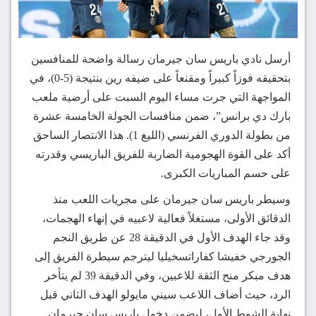
أرسل نادي باريس سان جيرمان رسالة واضحة للمنافسين
بتحقيقه فوزاً كبيراً ومقنعاً على ضيفه رين بنتيجة (5-0)، في
المواجهة التي جرت مساء اليوم السبت على أرضية ملعب
بارك دي برانس”، ضمن منافسات الجولة الخامسة عشرة
من بطولة الدوري الفرنسي (الليغ 1). هذا الانتصار الساحق
أكد على القوة الهجومية الضاربة للفريق الباريسي وقدرته
على حسم المباريات الكبرى.
وسيطر باريس سان جيرمان على مجريات اللعب منذ
الدقائق الأولى، مستغلاً فعالية لاعبيه في إنهاء الهجمات،
وقد جاء الهدف الأول في الدقيقة 28 عن طريق النجم
الجورجي خفيشا كفاراتسخيليا ليترجم سيطرة الفريق إلى
هدف مبكر منح الثقة للاعبين، وفي الدقيقة 39 لم يتأخر
الرد، حيث أضاف اللاعب سيني مايولو الهدف الثاني قبل
نهاية الشوط الأول، ليضمن دخول باريس سان جيرمان