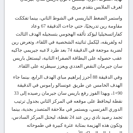
لغرف الملابس بتقدم مريح.
واستمر الضغط الباريسي في الشوط الثاني، بينما تفككت
مقاومة رين تدريجيًا، حتي جاءت الدقيقة 67 وعاد
كفاراتسخيليا ليؤكد تألقه الهجومي بتسجيله الهدف الثالث
له ولفريقه، ليُكمل ثنائيته الشخصية في اللقاء، وتعرض رين
لضربة موجعة في الدقيقة 74 بعد طرد لاعبه جيريمي جاكيه
عقب حصوله على البطاقة الصفراء الثانية، ليستغل باريس
سان جيرمان النقص العددي ويعزز سيطرته على اللقاء.
وفي الدقيقة 88 أحرز إبراهيم مباي الهدف الرابع، بينما جاء
الهدف الخامس عن طريق عونسالو راموس في الدقيقة
90+1، وبهذا الفوز رفع باريس سان جيرمان رصيده إلى 33
نقطة ليحافظ على موقعه في المركز الثاني بجدول ترتيب
الدوري الفرنسي، ويستمر في ملاحقة المتصدر بجدية، بينما
تجمد رصيد نادي رين عند 24 نقطة، ليحتل المركز السادس،
وتكون هذه الهزيمة بمثابة عثرة كبيرة في طموحاته