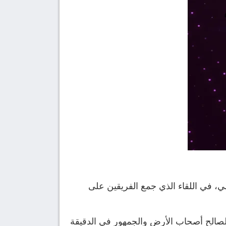
ريس سان جيرمان 3-1 في الجولة الـ22 من الدوري الفرنسي، في اللقاء الذي جمع الفريقين على
تبيان ليبول هدف ثاني لصالح أصحاب الأرض والجمهور في الدقيقة