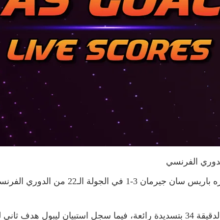
دوري الفرنسي
حقق فريق رين فوزاً ثميناً على حساب نظيره با
وتقدم رين عن طريق موسى التعمري في الدقيقة 34 بتسديدة رائعة، فيما سجل اس