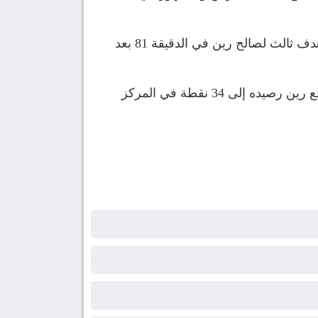
وفي الدقيقة 71 قلص عثمان ديمبيلي النتيجة لصالح باريس سان جيرمان برأسية، فيما سجل بريل إيمبولو هدف ثالث لصالح رين في الدقيقة 81 بعد
وتجمد رصيد سان جيرمان عند 51 نقطة في صدارة الترتيب العام مؤقتاً، وبفارق نقطتين عن لانس، فيما رفع رين رصيده إلى 34 نقطة في المركز