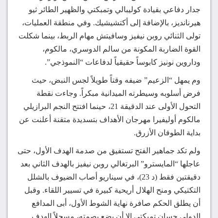
جدار دفاعي بقيادة كوليبالي وتمبكتي والظهير الطائر ثيو
هيرنانديز، بالإضافة إلى أكتشيشيك. وفي منطقة العمليات،
تولى الثنائي روبن نيفيز وسافيتش مهام الربط، بينما شكلت
القوة الضاربة المكونة من سالم الدوسري، مالكوم،
وداروين نونيز كابوساً حقيقياً لدفاعات “النموذجي”.
وم يمهل “الزعيم” ضيفه وقتاً طويلاً لجس النبض، حيث
فرض أسلوبه وسيطرته الميدانية مبكراً. وجاءت نقطة
التحول الأولى عند الدقيقة 21، حينما افتتح النجم البرازيلي
مالكوم أوليفيرا مهرجان الأهداف بتسديدة متقنة أعلنت عن
بداية الطوفان الأزرق.
ولم تكد جماهير الفتح تستفيق من صدمة الهدف الأول، حتى
عاجلها “المايسترو” البرتغالي روبن نيفيز بالهدف الثاني بعد
دقيقتين فقط (د 23)، في سيناريو أصاب الضيوف بالشلل
التكتيكي ومنح الهلال أريحية كبيرة في تسيير اللقاء. وقبل
أن يطلق الحكم صافرة نهاية الشوط الأول، أبى المدافع
الدولي حسان تمبكتي إلا أن يضع بصمته، مسجلاً الهدف