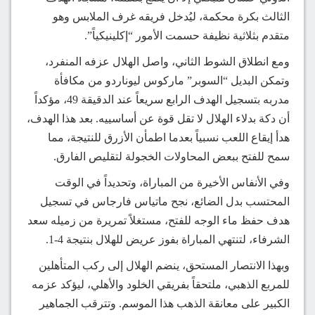
الثالث بكرة محكمة، ليُدخل فريقه غرف الملابس وهو
متقدم بثلاثية نظيفة حسمت الأمور “إكلينيكياً”.
ومع انطلاق الشوط الثاني، واصل الهلال عزفه المنفرد،
وتمكن البديل “السوبر” ماركوس ليوناردو من مكافأة
مدربه بتسجيل الهدف الرابع سريعاً عند الدقيقة 49، مؤكداً
أن دكة بدلاء الهلال لا تقل قوة عن أساسييه. بعد هذا الهدف،
هدأ إيقاع اللعب نسبياً بعدما اطمأن الأزرق للنتيجة، مما
سمح للفتح ببعض المحاولات الخجولة لتقليص الفارق.
وفي الأنفاس الأخيرة من المباراة، وتحديداً في الوقت
المحتسب بدل الضائع، نجح ماتياس فارجاس في تسجيل
هدف حفظ ماء الوجه للفتح، مستغلاً تمريرة من زميله سعد
الشرفاء، لتنتهي المباراة بفوز عريض للهلال بنتيجة 4-1.
وبهذا الانتصار المستحق، ينضم الهلال إلى ركب المتأهلين
للمربع الذهبي، ملتحقاً بفريقي الخلود والأهلي، ليؤكد عزمه
الكبير على معانقة الذهب هذا الموسم. وتترقب الجماهير