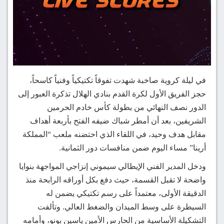
في ليلة كروية صاخبة شهدت تفوقاً تكتيكياً وفنياً كاسحاً،
حجز الفريق الأول لكرة القدم بنادي الهلال تذكرة العبور إلى
الدور نصف النهائي من بطولة كأس خادم الحرمين
الشريفين، بعد أن أمطر شباك ضيفه الفتح بأربعة أهداف
مقابل هدف وحيد، في اللقاء الذي احتضنه ملعب “المملكة
أرينا” مساء اليوم ضمن منافسات دور الثمانية.
ودخل المدير الفني الإيطالي سيموني إنزاجي المواجهة بنوايا
واضحة لا تقبل القسمة، حيث دفع بكل أوراقه الرابحة منذ
الدقيقة الأولى، معتمداً على رسم تكتيكي يضمن له
السيطرة على وسط الميدان والضغط العالي. وتألفت
التشكيلة الأساسية من الحارس الأمين ياسين بونو، وأمامه