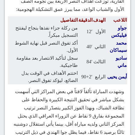
القارية، توزعت أهداف النصر الأربعة بين نجومه الصف
الأول والشباب الواعد، مما يبرز عمق التشكيلة الهجومية:
اللاعب
الهدف
الدقيقة
التفاصيل
جواو
من ركلة جزاء نفذها بنجاح ليفتتح
الأول
12′
فيليكس
التسجيل مبكراً.
محمد
أكد تفوق النصر قبل نهاية الشوط
الثاني
40′
سيماكان
الأول.
ساديو
سجل لتأكيد الانتصار بعد مقاومة
الثالث
84′
ماني
طاجيكية.
اختتم الأهداف في الوقت بدل
أيمن يحيى
الرابع
90+2′
الضائع، ليؤكد تفوق النصر.
وشهدت المباراة تألقاً لافتاً في بعض المراكز التي أسهمت
بشكل مباشر في تحقيق النتيجة الكبيرة والحفاظ على
نظافة الشباك، وبهذا الفوز الكبير يتصدّر النصر ترتيب
المجموعة بفارق 9 نقاط عن الزوراء العراقي الذي يحتل
المركز الثاني ولديه مباراة أقل، بينما يأتي استقلال دوشنبه
ثالثًا برصيد 6 نقاط، فيما يظل جوا الهندي في ذيل الترتيب