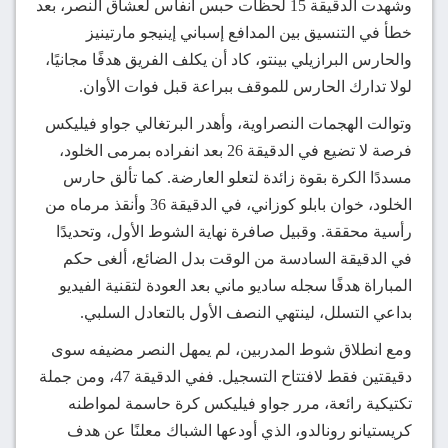
وشهدت الدقيقة 15 لحظات حبس أنفاس لعشاق النصر، بعد
خطأ في التنسيق بين المدافع إسباني إينيجو مارتينيز
والحارس البرازيلي بينتو، كاد أن يكلف الفريق هدفًا مجانيًا،
لولا تدارك الحارس للموقف ببراعة قبل فوات الأوان.
وتوالت الهجمات النصراوية، وأهدر البرتغالي جواو فيليكس
فرصة لا تضيع في الدقيقة 26 بعد انفراده بمرمى الخلود،
مسددًا الكرة بقوة زائدة لتعلو العارضة. كما تألق حارس
الخلود، خوان بابلو كوزاني، في الدقيقة 36 وأنقذ مرماه من
رأسية محققة. وقبيل صافرة نهاية الشوط الأول، وتحديدًا
في الدقيقة السادسة من الوقت بدل الضائع، ألغى حكم
المباراة هدفًا سجله ساديو ماني بعد العودة لتقنية الفيديو
بداعي التسلل، لينتهي النصف الأول بالتعادل السلبي.
ومع انطلاق شوط المدربين، لم يمهل النصر مضيفه سوى
دقيقتين فقط لافتتاح التسجيل. ففي الدقيقة 47، ومن جملة
تكتيكية رائعة، مرر جواو فيليكس كرة حاسمة لمواطنه
كريستيانو رونالدو، الذي أودعها الشباك معلنًا عن هدف