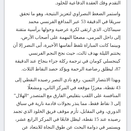
التقدم وفك العقدة الدفاعية للخلود.
واستمر الضغط النصراوي لتعزيز النتيجة، وهو ما تحقق
سريعًا في الدقيقة 53 عبر المدافع الفرنسي محمد
سيماكان، الذي ارتقى لكرة عرضية وحولها برأسية متقنة
إلى داخل المرمى، مصعبًا المهمة على أصحاب الأرض،
وبينما كانت المباراة تلفظ أنفاسها الأخيرة، أبى النصر إلا أن
يختتم الليلة بهدف ثالث، حيث نجح النجم الفرنسي
كينجسلي كومان في ترجمة ركلة جزاء بنجاح عند الدقيقة
87، ليطلق رصاصة الرحمة ويؤكد حصد النقاط الثلاث.
وبهذا الانتصار الثمين، رفع نادي النصر رصيده النقطي إلى
43 نقطة، معززًا موقعه في المركز الثاني، ومشعلًا
المنافسة على اللقب بتقليص الفارق مع المتصدر “الهلال”
إلى 3 نقاط فقط، مما ينذر بجولات قادمة نارية في سباق
الدوري، وفي المقابل، تأزم موقف فريق الخلود الذي تجمد
رصيده عند 15 نقطة، ليظل قابعًا في المركز الرابع عشر،
ويستمر في دوامة البحث عن طوق النجاة للابتعاد عن