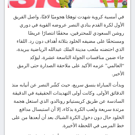
في أمسية كروية شهدت توهجًا هجوميًا لافتًا، واصل الفريق
الأول لكرة القدم بنادي النصر عروضه القوية في دوري
روشن السعودي للمحترفين، محققًا انتصارًا عريضًا
ومستحقًا على مضيفه الخلود بثلاثة أهداف دون رد. اللقاء
الذي احتضنه ملعب مدينة الملك عبدالله الرياضية ببريدة،
جاء ضمن منافسات الجولة التاسعة عشرة، ليؤكد
“العالمي” عزمه الأكيد على ملاحقة الصدارة حتى الرمق
الأخير.
وبدأت المباراة بنسق سريع، حيث كشّر النصر عن أنيابه منذ
الدقائق الأولى. وكانت أولى التهديدات الحقيقية في الدقيقة
السادسة عن طريق كريستيانو رونالدو، الذي استغل هجمة
مرتدة سريعة ولعب الكرة بذكاء، إلا أن استبسال مدافع
الخلود حال دون دخول الكرة الشباك بعد أن أبعدها من على
خط المرمى في اللحظة الأخيرة.