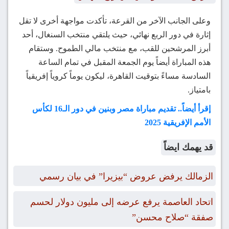
وعلى الجانب الآخر من القرعة، تأكدت مواجهة أخرى لا تقل
إثارة في دور الربع نهائي، حيث يلتقي منتخب السنغال، أحد
أبرز المرشحين للقب، مع منتخب مالي الطموح. وستقام
هذه المباراة أيضاً يوم الجمعة المقبل في تمام الساعة
السادسة مساءً بتوقيت القاهرة، ليكون يوماً كروياً إفريقياً
بامتياز.
إقرأ أيضاً.. تقديم مباراة مصر وبنين في دور الـ16 لكأس
الأمم الإفريقية 2025
قد يهمك ايضاً
الزمالك يرفض عروض “بيزيرا” في بيان رسمي
اتحاد العاصمة يرفع عرضه إلى مليون دولار لحسم
صفقة “صلاح محسن”