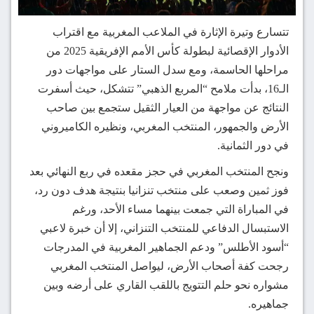
تتسارع وتيرة الإثارة في الملاعب المغربية مع اقتراب
الأدوار الإقصائية لبطولة كأس الأمم الإفريقية 2025 من
مراحلها الحاسمة، ومع سدل الستار على مواجهات دور
الـ16، بدأت ملامح “المربع الذهبي” تتشكل، حيث أسفرت
النتائج عن مواجهة من العيار الثقيل ستجمع بين صاحب
الأرض والجمهور، المنتخب المغربي، ونظيره الكاميروني
في دور الثمانية.
ونجح المنتخب المغربي في حجز مقعده في ربع النهائي بعد
فوز ثمين وصعب على منتخب تنزانيا بنتيجة هدف دون رد،
في المباراة التي جمعت بينهما مساء الأحد، ورغم
الاستبسال الدفاعي للمنتخب التنزاني، إلا أن خبرة لاعبي
“أسود الأطلس” ودعم الجماهير المغربية في المدرجات
رجحت كفة أصحاب الأرض، ليواصل المنتخب المغربي
مشواره نحو حلم التتويج باللقب القاري على أرضه وبين
جماهيره.