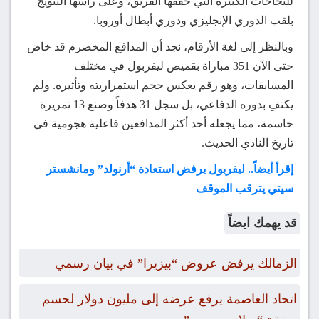
للنجاحات الكبيرة التي حققها الفريق، وعلى رأسها التتويج
بلقب الدوري الإنجليزي ودوري أبطال أوروبا.
وبالنظر إلى لغة الأرقام، نجد أن المدافع المخضرم قد خاض
حتى الآن 351 مباراة بقميص ليفربول في مختلف
المسابقات، وهو رقم يعكس حجم استمراريته وتأثيره. ولم
يكتفِ بدوره الدفاعي، بل سجل 31 هدفاً وصنع 13 تمريرة
حاسمة، مما يجعله أحد أكثر المدافعين فاعلية هجومية في
تاريخ النادي الحديث.
إقرأ أيضاً.. ليفربول يرفض استعادة “أرنولد” ومانشستر
سيتي يترقب الموقف
قد يهمك ايضاً
الزمالك يرفض عروض “بيزيرا” في بيان رسمي
اتحاد العاصمة يرفع عرضه إلى مليون دولار لحسم