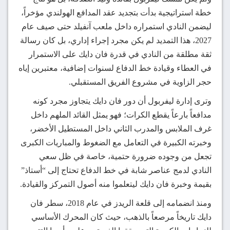
خطة استراتيجية بدأت بتجديد عقد المدافع الهولندي مؤخراً،
ليضمن النادي استمراره داخل ملعب آنفيلد حتى صيف عام
2027، هذا التمديد لم يكن مجرد إجراء إداري، بل كان رسالة
ثقة مطلقة من النادي في قدرة فان دايك على الاستمرار
في العطاء وقيادة خط الدفاع لسنوات إضافية، معتبرين إياه
حجر الزاوية في مشروع الفريق المستقبلي.
وترى إدارة ليفربول أن دور فان دايك يتجاوز مجرد كونه
مدافعاً بارعاً يقطع الكرات؛ فهو يمثل القائد الملهم داخل
غرف الملابس والمدرب الثاني داخل المستطيل الأخضر،
وخبرته الكبيرة في التعامل مع الضغوط والمباريات الكبرى
تجعل من وجوده ضرورة حتمية، خاصة في ظل سعي
النادي لدمج عناصر شابة في خط الدفاع تحتاج إلى “أستاذ”
بقيمة وخبرة فان دايك ليتعلموا منه أصول التمركز والقيادة.
ومنذ انضمامه إلى قلعة الريدز في عام 2018، سطر فان
دايك تاريخاً مرصعاً بالذهب، حيث كان المحرك الأساسي