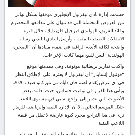
حسمت إدارة نادي ليفربول الإنجليزي موقفها بشكل نهائي
من العروض المحتملة التي قد تنهال على مدافعها المخضرم
وقائد الفريق، الهولندي فيرجيل فان دايك، خلال فترة
الانتقالات الصيفية المقبلة، وأرسل النادي اللندني رسالة
واضحة لكافة الأندية الراغبة في ضمه، مفادها أن “الصخرة
الهولندية” ليس للبيع مهما كانت الإغراءات.
وأكدت تقارير بريطانية موثوقة، وفي مقدمتها موقع
“فوتبول إنسايدر” أن ليفربول لا يعتزم على الإطلاق النظر
في أي عرض يُقدم لضم فان دايك في ميركاتو صيف 2026،
ويأتي هذا القرار في توقيت حساس، حيث تعالت بعض
الأصوات التي تشير إلى تراجع نسبي في مستوى اللاعب
خلال الموسم الحالي، إلا أن الإدارة الفنية والرياضية للريدز
ترى في هذا التراجع مجرد كبوة عارضة لا تقلل من قيمة
اللاعب الفنية.
ولم يكن تمسك ليفربول بقائده وليد الصدفة، بل هو نتاج