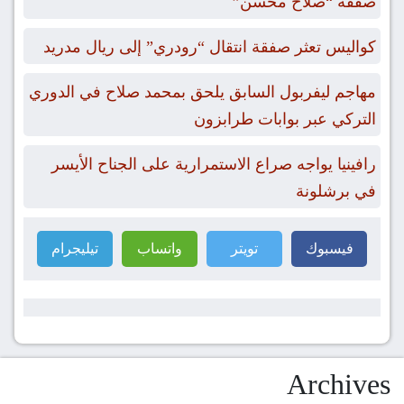
صفقة “صلاح محسن”
كواليس تعثر صفقة انتقال “رودري” إلى ريال مدريد
مهاجم ليفربول السابق يلحق بمحمد صلاح في الدوري
التركي عبر بوابات طرابزون
رافينيا يواجه صراع الاستمرارية على الجناح الأيسر
في برشلونة
فيسبوك
تويتر
واتساب
تيليجرام
Archives