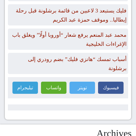
فليك يستبعد 3 لاعبين من قائمة برشلونة قبل رحلة
إيطاليا.. وموقف حمزة عبد الكريم
محمد عبد المنعم يرفع شعار “أوروبا أولًا” ويغلق باب
الإغراءات الخليجية
أسباب تمسك “هانزي فليك” بضم رودري إلى
برشلونة
فيسبوك
تويتر
واتساب
تيليجرام
Archives