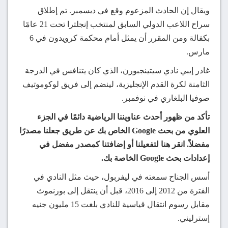
ويقال إن الحادث المزعوم وقع في ديسمبر. تم إطلاق
سراح اللاعب الدولي السابق لمنتخب إنجلترا تحت 21 عامًا
بكفالة ومن المقرر أن يمثل أمام محكمة كرويدون في 6
مارس.
غادر إيبي نادي سيتينجبورن، الذي كان يتنافس في الدرجة
الثامنة لكرة القدم الإنجليزية، لينضم إلى فريق لوكوموتيف
صوفيا البلغاري في نوفمبر.
تأكد من ظهور أحدث عناويننا الرياضية دائمًا في الجزء
العلوي من بحث Google الخاص بك عن طريق جعلنا مصدرًا
مفضلاً. انقر هنا لتفعيلنا أو إضافتنا كمصدر مفضل في
إعدادات بحث Google الخاصة بك.
أسس الجناح سمعته في ليفربول، حيث مثل النادي في
الفترة من 2012 إلى 2016، قبل أن ينتقل إلى بورنموث
مقابل رسوم انتقال قياسية للنادي بلغت 15 مليون جنيه
إسترليني.