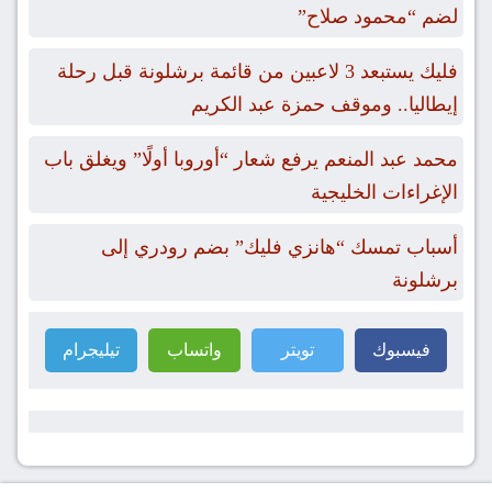
لضم “محمود صلاح”
فليك يستبعد 3 لاعبين من قائمة برشلونة قبل رحلة
إيطاليا.. وموقف حمزة عبد الكريم
محمد عبد المنعم يرفع شعار “أوروبا أولًا” ويغلق باب
الإغراءات الخليجية
أسباب تمسك “هانزي فليك” بضم رودري إلى
برشلونة
فيسبوك
تويتر
واتساب
تيليجرام