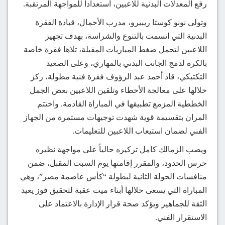
رفع المعدلات البدنية للاعبين، استعداداً للمواجهة المرتقبة.
وتولى نونو كوستا ريبيرو، مدرب الأحمال، قيادة الفقرة
البدنية التي اتسمت بالتنوع والشراسة، بهدف تجهيز
اللاعبين لتحمل ضغط المباريات المقبلة، تلاها فقرة خاصة
بالكرة لدمج الجانب البدني بالمهاري، وعلى الصعيد
التكتيكي، قاد أحمد عبد الرؤوف فقرة فنية مطولة، ركز
خلالها على معالجة الأخطاء وتلقين اللاعبين بعض الجمل
الخططية المزمع تطبيقها في المباراة القادمة. واختتم
المران بتقسيمة قوية شهدت توجيهات مستمرة من الجهاز
الفني لضمان استيعاب اللاعبين للتعليمات.
ويصب الزمالك كامل تركيزه حالياً على مواجهة نظيره
حرس الحدود، والمقرر إقامتها يوم السبت المقبل، ضمن
منافسات الجولة الثانية لبطولة “كأس عاصمة مصر”، وهي
المباراة التي يسعى خلالها أبناء ميت عقبة لتحقيق فوز يعيد
الثقة للجماهير ويؤكد صحة قرار الإدارة بالاعتماد على
الاستقرار الفني.