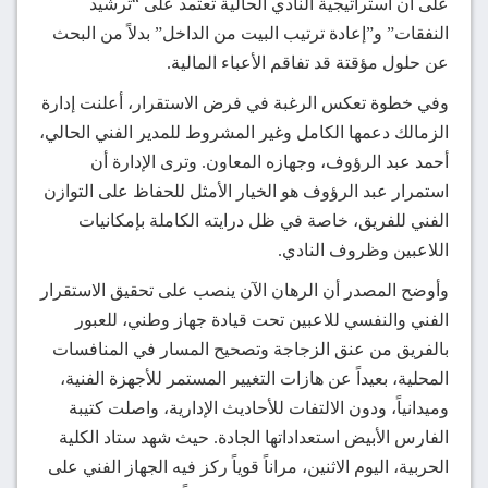
على أن استراتيجية النادي الحالية تعتمد على “ترشيد
النفقات” و”إعادة ترتيب البيت من الداخل” بدلاً من البحث
عن حلول مؤقتة قد تفاقم الأعباء المالية.
وفي خطوة تعكس الرغبة في فرض الاستقرار، أعلنت إدارة
الزمالك دعمها الكامل وغير المشروط للمدير الفني الحالي،
أحمد عبد الرؤوف، وجهازه المعاون. وترى الإدارة أن
استمرار عبد الرؤوف هو الخيار الأمثل للحفاظ على التوازن
الفني للفريق، خاصة في ظل درايته الكاملة بإمكانيات
اللاعبين وظروف النادي.
وأوضح المصدر أن الرهان الآن ينصب على تحقيق الاستقرار
الفني والنفسي للاعبين تحت قيادة جهاز وطني، للعبور
بالفريق من عنق الزجاجة وتصحيح المسار في المنافسات
المحلية، بعيداً عن هازات التغيير المستمر للأجهزة الفنية،
وميدانياً، ودون الالتفات للأحاديث الإدارية، واصلت كتيبة
الفارس الأبيض استعداداتها الجادة. حيث شهد ستاد الكلية
الحربية، اليوم الاثنين، مراناً قوياً ركز فيه الجهاز الفني على