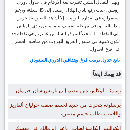
وبهذا التعادل المثير، تغيرت لغة الأرقام في جدول دوري
روشن، حيث رفع نادي الهلال رصيده إلى 45 نقطة، ورغم
استمراره في صدارة الترتيب، إلا أن هذا التعثر يعد جرس
إنذار للفريق في مرحلة الحسم، بينما وصل نادي الرياض
إلى النقطة 11، محتلاً المركز السادس عشر، وهي نقطة قد
تكون ذهبية في مشوار الفريق للهروب من مناطق الخطر
في قاع الجدول.
تابع جدول ترتيب فرق وهدافين الدوري السعودي
قد يهمك ايضاً
رسميًا.. لوكاس دين ينضم إلي باريس سان جيرمان
برشلونة يتحرك من جديد لحسم صفقة جوليان ألفاريز
واللاعب يطلب حسم مصيره
الكواليس الكاملة لغياب رباعي الزمالك عن معسكر