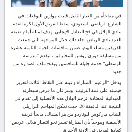
في مفاجأة من العيار الثقيل قلبت موازين التوقعات في
الشارع الرياضي السعودي، سقط الفريق الأول لكرة القدم
بنادي الهلال في فخ التعادل الإيجابي بهدف لمثله أمام ضيفه
العنيد نادي الرياض. جاء ذلك خلال المواجهة التي جمعت
الفريقين مساء اليوم، ضمن منافسات الجولة الثامنة عشرة
من مسابقة دوري روشن للمحترفين، ليقدم “مدرسة
الوسطى” خدمة جليلة للمنافسين ويفتح ملف الصدارة من
جديد.
ودخل “الزعيم” المباراة وعينه على النقاط الثلاث لتعزيز
هيمنته على قمة الترتيب، وسرعان ما فرض سيطرته
الميدانية المعتادة. ترجم الهلال هذه الأفضلية إلى تقدم في
النتيجة عند الدقيقة 26، حيث تمكن المهاجم البرازيلي
الشاب ماركوس ليوناردو من هز الشباك، مانحاً فريقه
الأسبقية وموحياً بأن المباراة تسير نحو انتصار هلالي عريض
كعادة الفريق في الآونة الأخيرة.