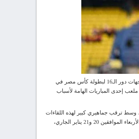
كشفت إدارة المسابقات بالاتحاد المصري لكرة القدم، بصفة رسمية، عن الجدول النهائي لما تبقى من مواجهات دور الـ16 لبطولة كأس مصر في
ملعب إحدى المباريات الهامة لأسباب
، وسط ترقب جماهيري كبير لهذه اللقاءات
الحاسمة التي لا تقبل القسمة على اثنين، وقررت اللجنة إقامة المباريات المتبقية على مدار يومي الثلاثاء والأربعاء الموافقين 20 و21 يناير الجاري،