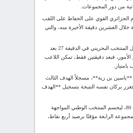
نية من دور المجموعات.
زم الجزائري القوي على الحفاظ على اللقب
زارة التهديفية خلال العشرين دقيقة الأخيرة منه، والتي
وفي الدقيقة 24 افتتح النجم المتألق رضوان بركان مهرجان الأهداف بتسجيله الهدف الأول للجزائر، ثم تعادل المنتخب البحريني في الدقيقة 27 بعد
دقيقة 30 سرعان ما استعاد “الخضر” زمام الأمور، فبعد دقيقتين فقط، تمكن اللاعب
بامتياز.
 بنجاح المهاجم **ياسين بن زية**، مسجلاً الهدف الثالث
فعزز بركان نفسه النتيجة بتسجيل **الهدف
وفي الدقيقة 80 اختتم بولبينة، مسجل الهدف الثاني، مهرجان الأهداف بتسجيل الهدف الخامس في الدقيقة 80، ليحسم المنتخب الوطني المواجهة
مجموعة الرابعة مؤقتًا برصيد أربع نقاط،