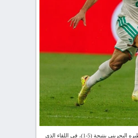
استعاد منتخب الجزائر الرديف بريقه وحيويته في بطولة كأس العرب، محققًا انتصارًا ساحقًا ومقنعًا على نظيره البحريني بنتيجة (5-1)، في اللقاء الذي