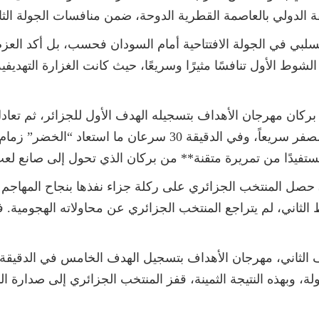
الدولي بالعاصمة القطرية الدوحة، ضمن منافسات الجولة الثا
لسلبي في الجولة الافتتاحية أمام السودان فحسب، بل أكد الع
ي تُوّج به في نسخة 2021، وشهد الشوط الأول تنافسًا مثيرًا وسريعًا، حيث كانت الغ
ثلاث دقائق فقط، مما أعاد المباراة لنقطة الصفر سريعاً، وفي ال
ستفيدًا من تمريرة متقنة** من بركان الذي تحول إلى صانع لعب 
وقبل نهاية الشوط الأول وفي الدقيقة 45+3 حصل المنتخب الجزائري على ركلة جزاء نفذها
لثاني، لم يتراجع المنتخب الجزائري عن محاولاته الهجومية. 
لة، وبهذه النتيجة الثمينة، قفز المنتخب الجزائري إلى صدارة ال