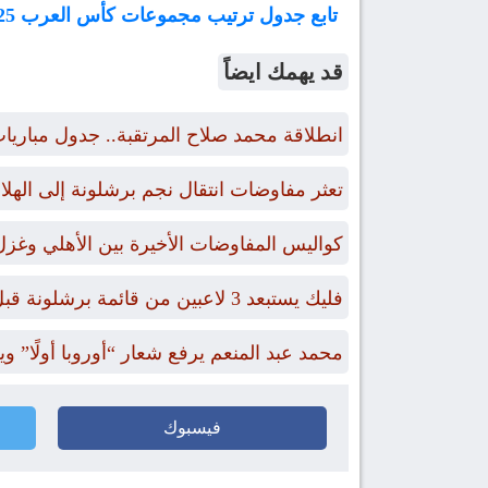
تابع جدول ترتيب مجموعات كأس العرب 2025
قد يهمك ايضاً
انطلاقة محمد صلاح المرتقبة.. جدول مبار
تعثر مفاوضات انتقال نجم برشلونة إلى الهل
كواليس المفاوضات الأخيرة بين الأهلي وغز
فليك يستبعد 3 لاعبين من قائمة برشلونة قبل رحلة إيطاليا.. وموقف حمزة عبد الكريم
محمد عبد المنعم يرفع شعار “أوروبا أولًا” وي
فيسبوك