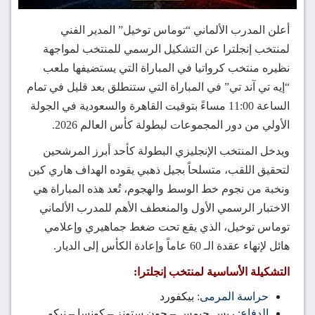
أعلن المدرب الألماني “توماس توخيل” المدير الفني
لمنتخب إنجلترا عن التشكيل الرسمي للمنتخب لمواجهة
نظيره منتخب كرواتيا في المباراة التي يستضيفها ملعب
“إيه تي آند تي” في المباراة التي ستنطلق بعد قليل في تمام
الساعة 11:00 مساءً بتوقيت القاهرة والسعودية في الجولة
الأولي من دور المجموعات لبطولة كأس العالم 2026.
ويدخل المنتخب الإنجليزي البطولة كأحد أبرز المرشحين
لتحقيق اللقب، متسلحاً بجيل ذهبي يقوده الهداف هاري كين
ونخبة من نجوم خط الوسط والهجوم، تُعد هذه المباراة هي
الاختبار الرسمي الأول والمنعطف الأهم للمدرب الألماني
توماس توخيل، الذي يقع تحت ضغط جماهيري وإعلامي
هائل لإنهاء عقدة الـ 60 عاماً وإعادة الكأس إلى الديار.
التشكيلة الأساسية لمنتخب إنجلترا:
حراسة المرمى
: بيكفورد
الدفاع:
ريس جيمس – جون ستونز – كونسا – نيكو