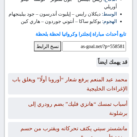
أوريلي
الوسط:
ديكلان رايس – إيليوت أندرسون – جود بيلينجهام
الهجوم:
بوكايو ساكا – أنتوني جوردون – هاري كين
تابع أحداث مباراة إنجلترا وكرواتيا لحظة بلحظة
نسخ الرابط
قد يهمك ايضاً
محمد عبد المنعم يرفع شعار “أوروبا أولًا” ويغلق باب
الإغراءات الخليجية
أسباب تمسك “هانزي فليك” بضم رودري إلى
برشلونة
مانشستر سيتي يكثف تحركاته ويقترب من حسم