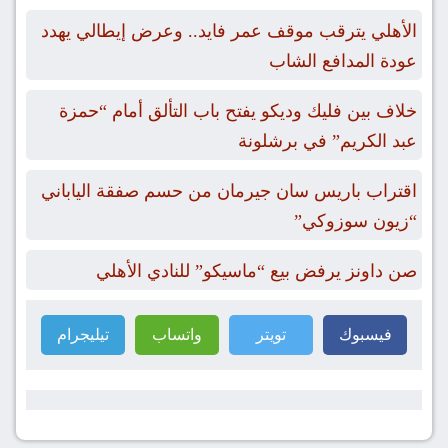
الأهلي يترقب موقف عمر فايد.. وعرض إيطالي يهدد
عودة المدافع الشاب
خلاف بين فليك وديكو يفتح باب التألق أمام “حمزة
عبد الكريم” في برشلونة
اقتراب باريس سان جيرمان من حسم صفقة الياباني
“زيون سوزوكي”
صن داونز يرفض بيع “ماسيكو” للنادي الأهلي
فيسبوك
تويتر
واتساب
تيليجرام