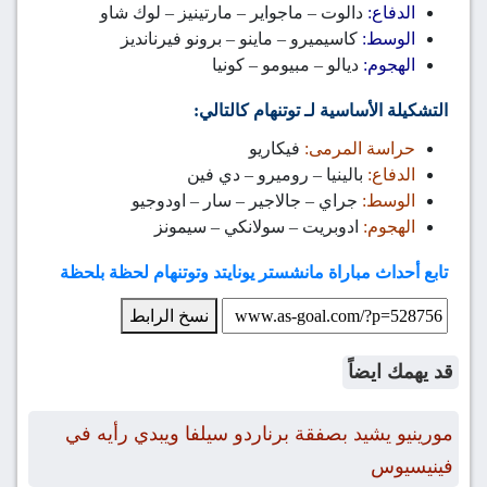
الدفاع:
دالوت – ماجواير – مارتينيز – لوك شاو
الوسط:
كاسيميرو – ماينو – برونو فيرنانديز
الهجوم:
ديالو – مبيومو – كونيا
التشكيلة الأساسية لـ توتنهام كالتالي:
حراسة المرمى:
فيكاريو
الدفاع:
بالينيا – روميرو – دي فين
الوسط:
جراي – جالاجير – سار – اودوجيو
الهجوم:
ادوبريت – سولانكي – سيمونز
تابع أحداث مباراة مانشستر يونايتد وتوتنهام لحظة بلحظة
نسخ الرابط
قد يهمك ايضاً
مورينيو يشيد بصفقة برناردو سيلفا ويبدي رأيه في
فينيسيوس