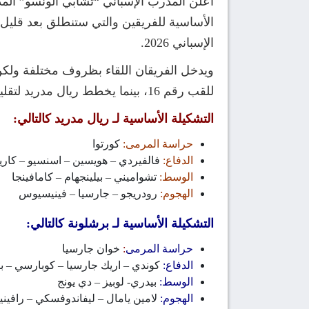
أعلن المدرب الإسباني “تشابي ألونسو” المدي
الإسباني 2026.
ويدخل الفريقان اللقاء بظروف مختلفة ولكن
للقب رقم 16، بينما يخطط ريال مدريد لتقليص الفارق وحصد اللقب رقم 14 في تاريخه، في مباراة لا تعترف إلا بلغة الأهداف والانتصار.
التشكيلة الأساسية لـ ريال مدريد كالتالي:
حراسة المرمى:
كورتوا
الدفاع:
فالفيردي – هويسين – اسنسيو – كار
الوسط:
تشواميني – بيلينجهام – كامافينجا
الهجوم:
رودريجو – جارسيا – فينيسيوس
التشكيلة الأساسية لـ برشلونة كالتالي:
حراسة المرمى
:
خوان جارسيا
الدفاع:
كوندي – اريك جارسيا – كوبارسي – ب
الوسط:
بيدري- لوبيز – دي يونج
الهجوم:
لامين يامال – ليفاندوفسكي – رافينيا