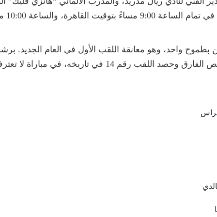
ر الفني لنادي ريال مدريد، والمدرب الألماني “هانزي فليك” ال
الأساس
 بطموح واحد، وهو معانقة اللقب الأول في العام الجديد. برش
يراس
الدي