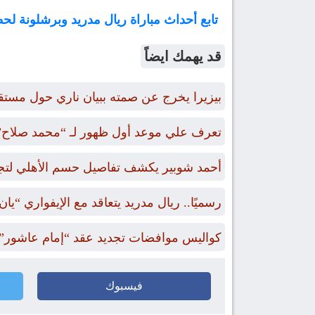
تابع أحداث مباراة ريال مدريد وبرشلونة ل
قد يهمك ايضاً
بيزيرا يخرج عن صمته ببيان ناري حول مستقب
تعرف علي موعد أول ظهور لـ “محمد صلاح”
أحمد شوبير يكشف تفاصيل حسم الأهلي لتجديد عقود 4 من 
رسميًا.. ريال مدريد يتعاقد مع الإيفواري “يان
كواليس موافضات تجديد عقد “إمام عاشور” 
فيسبوك