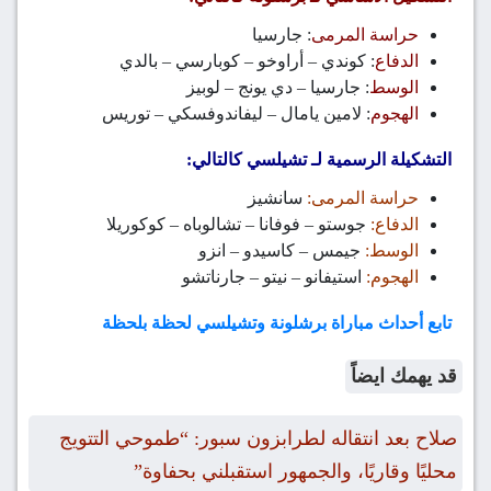
حراسة المرمى
: جارسيا
الدفاع
: كوندي – أراوخو – كوبارسي – بالدي
الوسط
: جارسيا – دي يونج – لوبيز
الهجوم
: لامين يامال – ليفاندوفسكي – توريس
التشكيلة الرسمية لـ تشيلسي كالتالي:
حراسة المرمى:
سانشيز
الدفاع:
جوستو – فوفانا – تشالوباه – كوكوريلا
الوسط:
جيمس – كاسيدو – انزو
الهجوم:
استيفانو – نيتو – جارناتشو
تابع أحداث مباراة برشلونة وتشيلسي لحظة بلحظة
قد يهمك ايضاً
صلاح بعد انتقاله لطرابزون سبور: “طموحي التتويج
محليًا وقاريًا، والجمهور استقبلني بحفاوة”