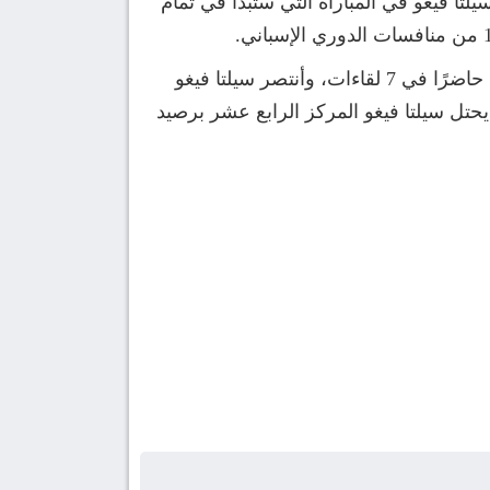
لتا فيغو في المباراة التي ستبدأ في تمام
وتواجه الفريقين من قبل في 57 مباراة بالدوري الإسباني، وفاز ريال مدريد في 38 مباراة، بينما كان التعادل حاضرًا في 7 لقاءات، وأنتصر سيلتا فيغو
يد في المركز الثاني بجدول ترتيب الدوري الإسباني برصيد 36 نقطة بينما يحتل سيلتا فيغو المركز الرابع عشر برصيد