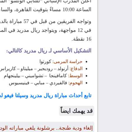
أعلن المدرب الإسباني “تشابي ألونسو” المدي
الساعة 10:00 مساءً بتوقيت القاهرة، والساعة 11:00 مساءً بتوقيت مكة المكرمة ضمن منافسات الجولة 15 من منافسات الدوري الإسباني.
16 نقطة.
التشكيل الأساسي لـ ريال مدريد كالتالي:
حراسة المرمى:
كورتوا
الدفاع:
أرنولد – روديجير – ميليتاو – كاريراس
الوسط:
كامافينجا – تشواميني – بيلينجهام
الهجوم:
فالفيردي – مبابي – فينيسيوس
تابع أحداث مباراة ريال مدريد وسيلتا فيغو
قد يهمك ايضاً
إلغاء ودية طنجة.. برشلونة يلغي مباراته الو