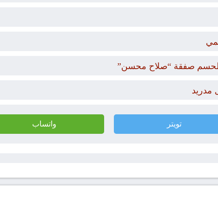
مي
ار لحسم صفقة “صلاح محسن”
 مدريد
تويتر
واتساب