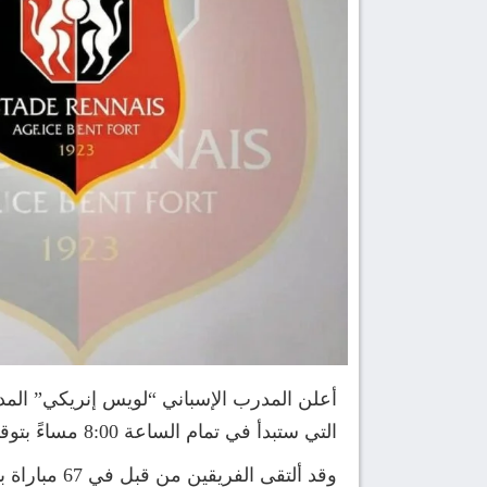
أعلن المدرب الإسباني “لويس إنريكي” المدي
التي ستبدأ في تمام الساعة 8:00 مساءً بتوقيت القاهرة، والساعة 9:00 مساءً بتوقيت السعودية ضمن منافسات الجولة 22 من الدوري الفرنسي.