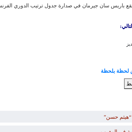
تالي:
يز
ن لحظة بلحظة
بط
“هيثم حسن”
دية في المغرب