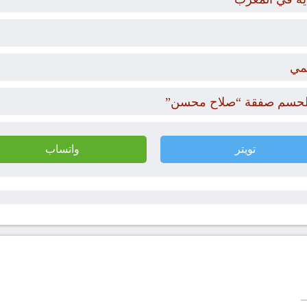
مي
ار لحسم صفقة “صلاح محسن”
تويتر
واتساب