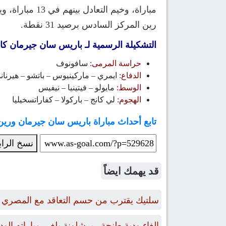
رين المركز السادس برصيد 31 نقطة.
التشكيلة الرسمية لـ باريس سان جيرمان كال
حراسة المرمى:
سافونوف
الدفاع:
ايمري – ماركينيوس – باتشو – هيرناند
الوسط:
مايولو – فيتينيا – نيفيس
الهجوم:
لي كانج – باركولا – كفاراتسخيليا
تابع أحداث مباراة باريس سان جيرمان وري
نسخ الرا
قد يهمك ايضاً
سلتيك يقترب من حسم التعاقد مع المصري 
إلغاء ودية طنجة.. برشلونة يلغي مباراته الو