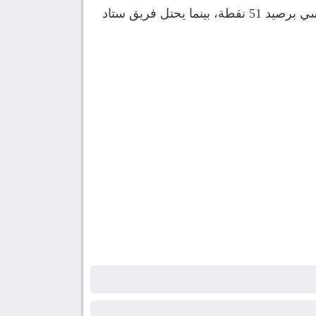
مباراة، وخيم التعادل بينهم في 13 مباراة، ويقع باريس سان جيرمان في صدارة جدول ترتيب الدوري الفرنسي برصيد 51 نقطة، بينما يحتل فريق ستاد