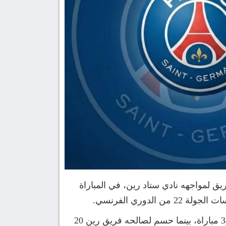
ق لمواجهه نادي ستاد رين، في المباراة
وقد ألتقى الفريقين من قبل في 67 مباراة بالدوري الفرنسي، حيث نجح باريس سان جيرمان في الفوز بـ 34 مباراة، بينما حسم لصالحه فريق رين 20