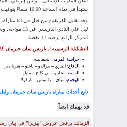
أعلن المدرب الإسباني “لويس إنريكي” المدي
ستبدأ في تمام الساعة 10:00 مساءً بتوقيت القاهرة، والساعة 11:00 بتوقيت السعودية ضمن منافسات الجولة 18 من الدوري الفرنسي 2025/2026.
المركز الرابع برصيد 32 نقطة.
التشكيلة الرسمية لـ باريس سان جيرمان كال
حراسة المرمى
:
شيفالييه
الدفاع
: ايمري – بيرالدو – باشو – هيرنانديز
الوسط:
نجانتو – لي كانج – مايلو
الهجوم:
مباي – راموس – باركولا
تابع أحداث مباراة باريس سان جيرمان ولي
قد يهمك ايضاً
الزمالك يرفض عروض “بيزيرا” في بيان رس