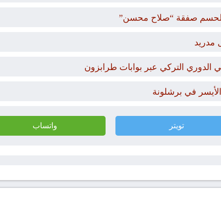
ار لحسم صفقة “صلاح محسن”
 مدريد
 الدوري التركي عبر بوابات طرابزون
 الأيسر في برشلونة
تويتر
واتساب