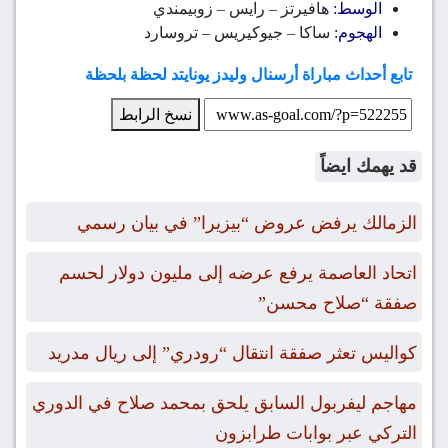
الوسط:
هافيرتز – رايس – زوبيمندي
الهجوم:
ساكا – جيوكيريس – تروسارد
تابع أحداث مباراة أرسنال وليدز يونايتد لحظة بلحظة
نسخ الرابط
قد يهمك ايضاً
الزمالك يرفض عروض “بيزيرا” في بيان رسمي
اتحاد العاصمة يرفع عرضه إلى مليون دولار لحسم
صفقة “صلاح محسن”
كواليس تعثر صفقة انتقال “رودري” إلى ريال مدريد
مهاجم ليفربول السابق يلحق بمحمد صلاح في الدوري
التركي عبر بوابات طرابزون