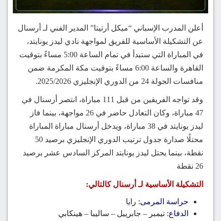
أعلن المدرب الإسباني “ميكل أرتيتا” المدير الفني لـ أرسنال
عن التشكيلة الأساسية للفريق لمواجهة نادي ليدز يونايتد،
في المباراة التي ستبدأ في تمام الساعة 5:00 مساءً بتوقيت
القاهرة والساعة 6:00 مساءً بتوقيت مكة المكرمة ضمن
منافسات الجولة 24 من الدوري الإنجليزي 2025/2026.
وقد تواجه الفريقين من قبل 111 مباراة، انتصر أرسنال في
47 مباراة، وكان التعادل حاضر في 26 مواجهة، بينما فاز
ليدز يونايتد في 38 مباراة، ويدخل أرسنال مباراة المباراة
محتلًا صدارة جدول ترتيب الدوري الإنجليزي برصيد 50
نقطة، بينما يحتل ليدز يونايتد المركز السادس عشر برصيد
26 نقطة
التشكيلة الأساسية لـ أرسنال كالتالي:
حراسة المرمى:
رايا
الدفاع:
تيمبر – جابرييل – ساليبا – هينكابي