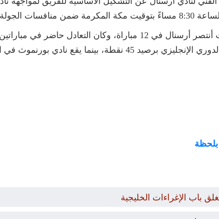
 الفني لنادي أرسنال عن التشكيل الأساسية للفريق لمواجهة ناد
دي بورنموث في المركز الخامس عشر برصيد 23 نثطة.
 بلحظة
غلق باب الإغراءات الخليجية