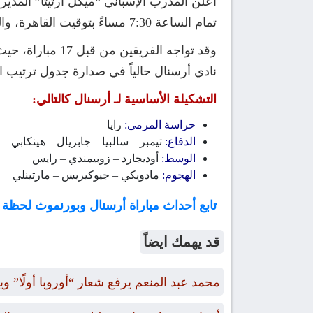
أعلن المدرب الإسباني “ميكل أرتيتا” المدير
تمام الساعة 7:30 مساءً بتوقيت القاهرة، والساعة 8:30 مساءً بتوقيت مكة المكرمة ضمن منافسات الجولة 20 من منافسات الدوري الإنجليزي.
نادي أرسنال حالياً في صدارة جدول ترتيب الدوري الإنجليزي برصيد 45 نقطة، بينما يقع نا
التشكيلة الأساسية لـ أرسنال كالتالي:
حراسة المرمى:
رايا
الدفاع:
تيمبر – سالبيا – جابريال – هينكابي
الوسط:
أوديجارد – زوبيمندي – رايس
الهجوم:
مادويكي – جيوكيريس – مارتينلي
تابع أحداث مباراة أرسنال وبورنموث لحظة
قد يهمك ايضاً
محمد عبد المنعم يرفع شعار “أوروبا أولًا” وي