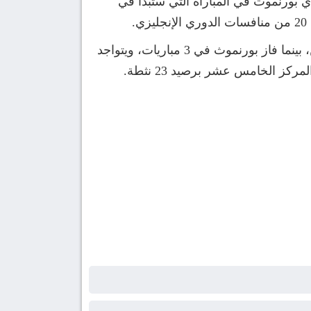
ي بورنموث في المباراة التي ستبدأ في
وقد تواجه الفريقين من قبل 17 مباراة، حيث أنتصر أرسنال في 12 مباراة، وكان التعادل حاضر في مباراتين، بينما فاز بورنموث في 3 مباريات، ويتواجد