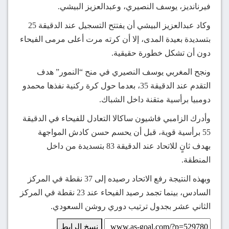
فيرنانديز، يوسف النصيري، وعبدالعزيز البيشي.
وكاد عبدالعزيز البيشي أن يفتتح التسجيل عند الدقيقة 25
بتسديدة بعيدة المدى، إلا أن كرته مرت أعلى مرمى الفيحاء
دون أن تشكل خطورة حقيقية.
ونجح المغربي يوسف النصيري في منح “النمور” هدف
التقدم عند الدقيقة 35، بعدما حول كرة ركنية نفذها محمدو
دومبيا برأسية متقنة داخل الشباك.
وأدرك الزامبي فاشيون ساكالا التعادل للفيحاء في الدقيقة
55 برأسية قوية، قبل أن يحسم حسن كادش المواجهة
بهدف ثانٍ للاتحاد عند الدقيقة 83 بتسديدة من داخل
المنطقة.
وبهذه النتيجة رفع الاتحاد رصيده إلى 37 نقطة في المركز
السادس، بينما تجمد رصيد الفيحاء عند 23 نقطة في المركز
الثاني عشر بجدول ترتيب دوري روشن السعودي.
نسخ الرابط