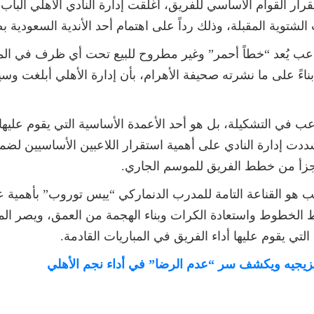
 القوام الأساسي للفريق، أغلقت إدارة النادي الأهلي الباب 
لشتوية المقبلة، وذلك رداً على اهتمام أحد الأندية السعودية ب
عب يُعد “خطاً أحمر” وغير مطروح للبيع تحت أي ظرف في المرح
ر بناءً على ما نشرته صحيفة الأهرام، بأن إدارة الأهلي أبلغت
في التشكيلة، بل هو أحد الأعمدة الأساسية التي يقوم عليها بن
شددت إدارة النادي على أهمية استقرار اللاعبين الأساسيين لضما
يتجزأ من خطط الفريق للموسم الجاري.
اعب هو القناعة التامة للمدرب الدنماركي “ييس توروب” بأهمية 
الخطوط واستعادة الكرات وبناء الهجمة من العمق، ويصر المد
التي يقوم عليها أداء الفريق في المباريات القادمة.
ً لتريزيجيه ويكشف سر “عدم الرضا” في أداء نجم الأهلي