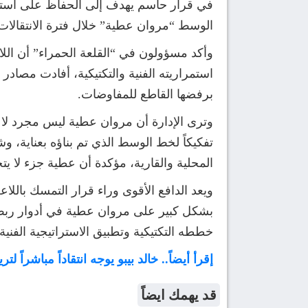
في قرار حاسم يهدف إلى الحفاظ على استقرار
الوسط “مروان عطية” خلال فترة الانتقالات ا
وأكد مسؤولون في “القلعة الحمراء” أن اللا
استمراريته الفنية والتكتيكية، أفادت مصاد
برفضها القاطع للمفاوضات.
وترى الإدارة أن مروان عطية ليس مجرد لاعب 
تفكيكاً لخط الوسط الذي تم بناؤه بعناية، و
المحلية والقارية، مؤكدة أن عطية جزء لا 
ويعد الدافع الأقوى وراء قرار التمسك بالل
بشكل كبير على مروان عطية في أدوار ربط 
خططه التكتيكية وتطبيق الاستراتيجية الفنية 
إقرأ أيضاً.. خالد بيبو يوجه انتقاداً مباشرا
قد يهمك ايضاً