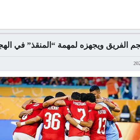
نجم الفريق ويجهزه لمهمة “المنقذ” في اله