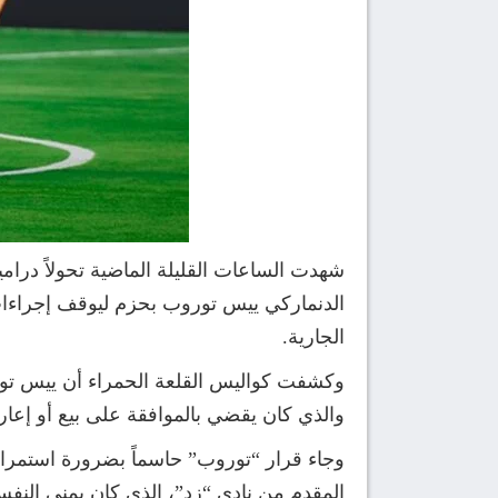
شهدت الساعات القليلة الماضية تحولاً درامي
الدنماركي ييس توروب بحزم ليوقف إجراءات ر
الجارية.
وكشفت كواليس القلعة الحمراء أن ييس تورو
والذي كان يقضي بالموافقة على بيع أو إعار
وجاء قرار “توروب” حاسماً بضرورة استمرار
المقدم من نادي “زد”، الذي كان يمني النف