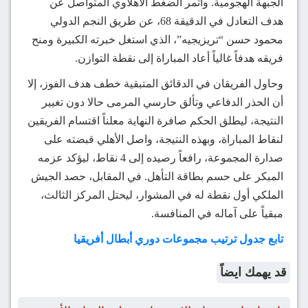
الجبهة الهجومية. وأثمر الضغط الأهلاوي المتواصل عن
هدف التعادل في الدقيقة 68، عن طريق النجم الدولي
محمود حسن “تريزيجيه”، الذي استغل خبرته الكبيرة ومنح
فريقه هدفاً غالياً أعاد المباراة إلى نقطة التوازن.
وحاول الفريقان في الدقائق المتبقية خطف هدف الفوز، إلا
أن الحذر الدفاعي وتألق حارسي المرمى حالا دون تغيير
النتيجة، ليطلق الحكم صافرة النهاية معلناً اقتسام الفريقين
لنقاط المباراة، وبهذه النتيجة، واصل الأهلي قبضته على
صدارة المجموعة، رافعاً رصيده إلى 4 نقاط، ليؤكد عزمه
المبكر على حسم بطاقة التأهل. في المقابل، حصد الجيش
الملكي أول نقطة له في المشوار، ليحتل المركز الثالث،
مبقياً على آماله في المنافسة.
تابع جدول ترتيب مجموعات دوري أبطال أفريقيا
قد يهمك ايضاً