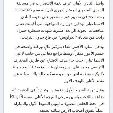
واصل النادي الأهلي عزف نغمة الانتصارات في مسابقة
الدوري المصري الممتاز (دوري نايل) لموسم 2025-2026،
بعدما نجح في تحقيق فوز مستحق على ضيفه النادي
الإسماعيلي بهدفين دون رد. المواجهة التي أقيمت ضمن
منافسات الجولة الرابعة عشرة، شهدت سيطرة حمراء
زادت من معاناة “الدراويش” في قاع جدول الترتيب.
ودخل المارد الأحمر اللقاء بتركيز عالٍ ورغبة واضحة في
حسم الأمور مبكراً، وسط تراجع دفاعي من جانب لاعبي
الإسماعيلي، حيث جاء هدف الافتتاح عن طريق المحترف
التونسي محمد علي بن رمضان عند الدقيقة 31، بعد جملة
تكتيكية منظمة انتهت بتسديدة سكنت الشباك، معلنة عن
تقدم الأهلي بالهدف الأول.
وقبل نهاية الشوط الأول بدقيقتين، وتحديداً في الدقيقة 43،
ضاعف اللاعب ياسين مرعي النتيجة للأهلي، مستغلاً ارتباكاً
في الخط الخلفي للضيوف، لينهي الشوط الأول والمباراة
عملياً بتفوق أصحاب الأرض بثنائية نظيفة.