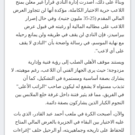
وبناءً على ذلك، أصدرت إدارة النادي قراراً غير معلن بمنح
اللاعب حرية الاختيار الكاملة، مؤكدة أنها لن تتجاوز العرض
المالي المقدم (25-35 مليون جنيه)، وفي حال إصرار
اللاعب على مطالبه المالية أو رغبته في قبول عرض
بيراميدز، فإن النادي لن يقف في طريقه ولن يمانع رحيله
مع نهاية الموسم، في رسالة واضحة بأن “النادي لا يقف
على أي لاعب”.
ويستند موقف الأهلي الصلب إلى رؤية فنية وإدارية
مزدوجة؛ حيث يرى الجهاز الفني أن اللاعب، رغم موهبته، لا
يشارك بصفة أساسية ومستمرة في التشكيل، كما أن
تذبذب مستواه لا يشفع له ليكون صاحب “الراتب الأعلى”
في الفريق، مما قد يثير فتنة داخل غرفة خلع الملابس بين
النجوم الكبار الذين يشاركون بصفة دائمة.
والآن، أصبحت الكرة في ملعب أحمد عبد القادر، الذي بات
عليه الاختيار بين البقاء في الجزيرة بالعرض المالي المتاح
للحفاظ على تاريخه وجماهيريته، أو الرحيل خلف “إغراءات