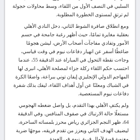
السلبي في النصف الأول من اللقاء، وسط محاولات خجولة
لم ترتقِ لمستوى الخطورة المطلوبة.
ومع انطلاق صافرة الشوط الثاني، دخل النادي الأهلي
بعقلية مغايرة تمامًا، حيث أظهر رغبة جامحة في حسم
الأمور وتفادي مفاجآت أصحاب الأرض، ليشن هجومًا
ضاغطًا أسفر عن انهيار دفاعات نيوم في وقت قياسي،
وجاءت نقطة التحول في المباراة عند الدقيقة 55، عندما
احتسب حكم اللقاء ركلة جزاء لمصلحة الأهلي، انبرى لها
المهاجم الدولي الإنجليزي إيفان توني ببراعة، واضعًا الكرة
في الشباك ومعلنًا عن أول أهداف اللقاء، ليفك بذلك شفرة
دفاعات نيوم المستعصية.
ولم يكتفِ الأهلي بهذا التقدم، بل واصل ضغطه الهجومي
مستغلًا حالة الارتباك في صفوف المنافس. وفي الدقيقة
64، ظهر النجم الجزائري رياض محرز بلمساته الساحرة،
ليضيف الهدف الثاني ويعزز من تقدم فريقه، موجهًا ضربة
معنوية قوية لآمال فريق نيوم في العودة.