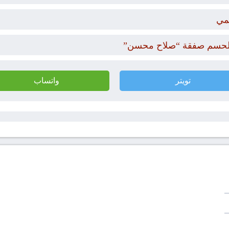
مي
ار لحسم صفقة “صلاح محسن”
تويتر
واتساب