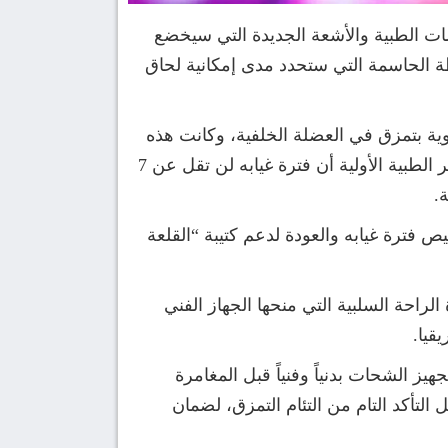
صات الطبية والأشعة الجديدة التي سيخضع
طة الحاسمة التي ستحدد مدى إمكانية لحاق
ية بتمزق في العضلة الخلفية، وكانت هذه
الإصابة قد ضربت اللاعب خلال إحدى مواجهات الدوري الممتاز أمام فريق كهرباء الإسماعيلية، لتؤكد التقارير الطبية الأولية أن فترة غيابه لن تقل عن 7
.
يص فترة غيابه والعودة لدعم كتيبة “القلعة
الراحة السلبية التي منحها الجهاز الفني
قيا.
 الشحات بدنياً وفنياً قبل المغامرة
لتأكد التام من التئام التمزق، لضمان