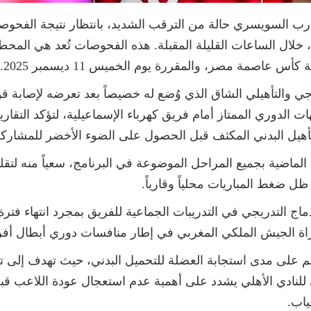
لمدرب السويسري حالة من الترقب الشديد، بانتظار نتيجة الفحو
 خلال الساعات القليلة المقبلة. هذه الفحوصات تُعد هي المح
 عاصمة مصر، والمقررة يوم الخميس 11 ديسمبر 2025.
ي والتأهيلي الشاق الذي وُضع له خصيصاً بعد تعرضه لإصابة قو
التأهيل البدني المكثف قبل الحصول على الضوء الأخضر للمشاركة
ة الماضية بجميع المراحل الموضوعة في البرنامج، سعياً منه لتقل
ضغط المباريات محلياً وقارياً.
ماج التدريجي في التدريبات الجماعية للفريق بمجرد انتهاء فترة 
اة الجيش الملكي المغربي في إطار منافسات دوري أبطال أفري
لى مدى استجابة العضلة للتحميل البدني، حيث تهدف إلى تجهيز
لنادي الأهلي يشدد على أهمية عدم استعجال عودة اللاعب قبل ا
ياب.