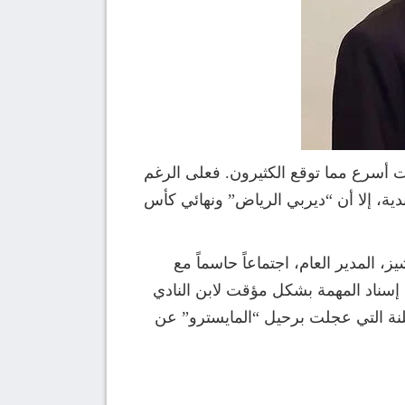
 أسرع مما توقع الكثيرون. فعلى الرغم
ية، إلا أن “ديربي الرياض” ونهائي كأس
 المدير العام، اجتماعاً حاسماً مع
 الاتفاق بالتراضي على فسخ التعاقد الذي كان من المفترض أن يمتد حتى صيف 2028، ليتم إسناد المهمة بشكل مؤقت لابن النادي
معلنة التي عجلت برحيل “المايسترو” عن