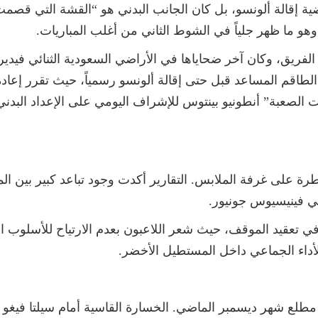
ضية إقالة ألونسو، بل كان الجانب البدني هو “القشة التي قصم
 وهو ما ظهر جلياً في الشوط الثاني من أغلب المباريات.
لفريق، وكان آخر ضحاياها في الأراضي السعودية الثنائي فيدير
لطاقم المساعد قبل حتى إقالة ألونسو رسمياً، حيث تقرر إعادة 
الصعبة” أنطونيو بينتوس للإشراف اليومي على الإعداد البدني،
ة على غرفة الملابس. التقارير أكدت وجود تباعد كبير بين الم
يلي فينيسيوس جونيور.
ي تعقيد الموقف، حيث شعر اللاعبون بعدم الارتياح للأسلوب ا
أداء الجماعي داخل المستطيل الأخضر.
ذ مطلع شهر ديسمبر الماضي. الخسارة القاسية أمام سيلتا فيغ