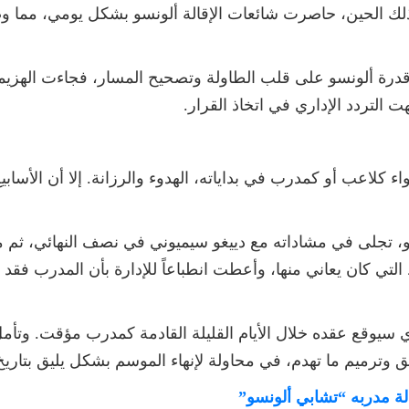
لك الحين، حاصرت شائعات الإقالة ألونسو بشكل يومي، مما
درة ألونسو على قلب الطاولة وتصحيح المسار، فجاءت الهزيمة
 التردد الإداري في اتخاذ القرار.
عب أو كمدرب في بداياته، الهدوء والرزانة. إلا أن الأسابيع ا
و، تجلى في مشاداته مع دييغو سيميوني في نصف النهائي، ثم م
ي كان يعاني منها، وأعطت انطباعاً للإدارة بأن المدرب فقد تر
ذي سيوقع عقده خلال الأيام القليلة القادمة كمدرب مؤقت. وتأمل إ
يق وترميم ما تهدم، في محاولة لإنهاء الموسم بشكل يليق بتاريخ
قالة مدربه “تشابي ألونسو”