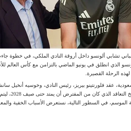
باني تشابي ألونسو داخل أروقة النادي الملكي، في خطوة جاءت
و الذي انطلق في يونيو الماضي بالتزامن مع كأس العالم للأند
 لهذه الرحلة القصيرة.
ية، عقد فلورنتينو بيريز، رئيس النادي، وخوسيه أنخيل سانشيز،
ألونسو، تم خلاله
نهاية الموسم، في السطور التالية، نستعرض الأسباب الخفية وال