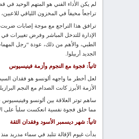
لم يكن الأداء الفني هو المتهم الوحيد في ق
تراجعاً مخيفاً في المخزون اللياقي للاعبين،
ترافق هذا التراجع مع موجة إصابات ضربت ا
الإدارة للتدخل المباشر وفرض تغييرات في ا
الطبي، والأهم من ذلك، عودة “رجل المهمات 
الجديد أربيلوا.
ثانياً: فجوة مع النجوم وأزمة فينيسيوس
لعل أخطر ما واجهه ألونسو هو فقدان السيطر
الأزمة الأبرز كانت الصدام مع النجم البراز
ساهم توتر العلاقة بين ألونسو وفينيسيوس ف
مما خلق فجوة نفسية انعكست سلباً على ال
ثانياً: شهر ديسمبر الأسود وفقدان الثقة
بدأت غيوم الإقالة تتلبد في سماء مدريد من