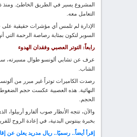
المشروع يسير في الطريق الخاطئ. ومنذ ذ
التعامل معه.
الإدارة لم تلمس أي مؤشرات حقيقية على ق
السوبر لتكون بمثابة رصاصة الرحمة التي أنهت
رابعاً: التوتر العصبي وفقدان الهدوء
عرف عن تشابي ألونسو طوال مسيرته، سواء كلا
الشاب.
رصدت الكاميرات توتراً غير مبرر من ألونس
النهائية. هذه العصبية عكست حجم الضغوط الت
الحجم.
والآن، تتجه الأنظار صوب ألفارو أربيلوا، ال
بخبرة بينتوس البدنية، في إعادة الروح للفر
إقرأ أيضاً.. رسميًا.. ريال مدريد يعلن عن إ