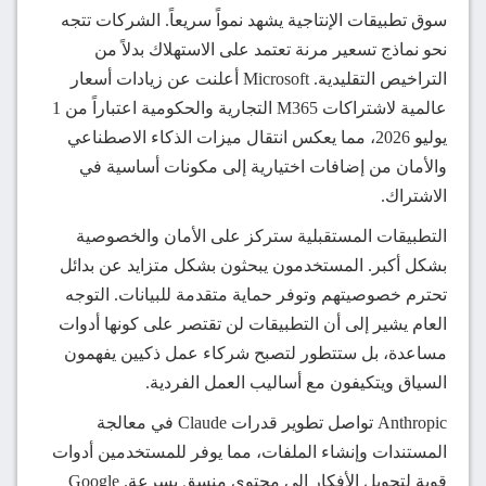
سوق تطبيقات الإنتاجية يشهد نمواً سريعاً. الشركات تتجه
نحو نماذج تسعير مرنة تعتمد على الاستهلاك بدلاً من
التراخيص التقليدية. Microsoft أعلنت عن زيادات أسعار
عالمية لاشتراكات M365 التجارية والحكومية اعتباراً من 1
يوليو 2026، مما يعكس انتقال ميزات الذكاء الاصطناعي
والأمان من إضافات اختيارية إلى مكونات أساسية في
الاشتراك.
التطبيقات المستقبلية ستركز على الأمان والخصوصية
بشكل أكبر. المستخدمون يبحثون بشكل متزايد عن بدائل
تحترم خصوصيتهم وتوفر حماية متقدمة للبيانات. التوجه
العام يشير إلى أن التطبيقات لن تقتصر على كونها أدوات
مساعدة، بل ستتطور لتصبح شركاء عمل ذكيين يفهمون
السياق ويتكيفون مع أساليب العمل الفردية.
Anthropic تواصل تطوير قدرات Claude في معالجة
المستندات وإنشاء الملفات، مما يوفر للمستخدمين أدوات
قوية لتحويل الأفكار إلى محتوى منسق بسرعة. Google