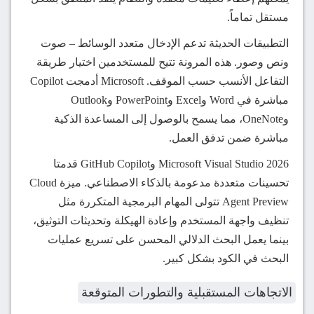
مستقل تماماً.
التطبيقات الحديثة تدعم الإدخال متعدد الوسائط – صوت
ونص وصور. هذه المرونة تتيح للمستخدمين اختيار طريقة
التفاعل الأنسب حسب الموقف. Microsoft أدمجت Copilot
مباشرة في Word وExcel وPowerPoint وOutlook
وOneNote، مما يسمح بالوصول إلى المساعدة الذكية
مباشرة ضمن تدفق العمل.
Microsoft Visual Studio 2026 وGitHub Copilot قدمتا
تحسينات متعددة مدعومة بالذكاء الاصطناعي. ميزة Cloud
Agent Preview تتولى المهام البرمجية المتكررة مثل
تنظيف واجهة المستخدم وإعادة الهيكلة وتحديثات التوثيق،
بينما يعمل البحث الدلالي المحسن على تسريع عمليات
البحث في الكود بشكل كبير.
الاتجاهات المستقبلية والتطورات المتوقعة