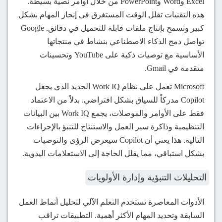
Excel وWord وPowerPoint من خلال أوامر نصية بسيطة.
هذه التقنيات تقلل الوقت المستغرق في إنجاز المهام بشكل
كبير وتسمح بإنتاج ملفات قابلة للتحميل في دقائق. Google
تواصل دمج الذكاء الاصطناعي بنشاط في منتجاتها
الأساسية مع توصيات ذكية على YouTube وتحسينات
متقدمة في Gmail.
Microsoft تعمل على نظام Work IQ الجديد الذي يجعل
Copilot مدركاً للسياق بشكل افتراضي. بدلاً من الاعتماد
فقط على الأوامر والموصلات، يجمع Work IQ بين البيانات
التنظيمية وذاكرة سير العمل والاستنتاج للتنبؤ بالإجراءات
التالية. هذا يعني أن Copilot سيعرض الرؤى والتوصيات
بشكل استباقي، مما يقلل الحاجة إلى الاستعلامات اليدوية.
التحليلات التنبؤية وإدارة الأولويات
الأدوات المعاصرة تستخدم التعلم الآلي لتحليل أنماط العمل
السابقة وتحديد المهام الأكثر أهمية. التطبيقات تراقب