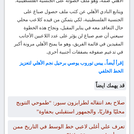
الأهلي ضمه، وهو ملف حصوله على الجنسية الفلسطينية.
ويتابع النادي الأهلي عن كثب ملف حصول صباغ على
الجنسية الفلسطينية، لكي يتمكن من قيده كلاعب محلي
حال التعاقد معه في يناير المقبل، ونجاح هذه الخطوة
سيعني أن ضم صباغ لن يؤثر على عدد اللاعبين الأجانب
المقيدين في قائمة الفريق، وهو ما يمنح الأهلي مرونة أكبر
في تدعيم صفوفه بصفقات أجنبية أخرى.
إقرأ أيضاً.. ييس توروب يوصي برحيل نجم الأهلي لتعزيز
الخط الخلفي
قد يهمك ايضاً
صلاح بعد انتقاله لطرابزون سبور: “طموحي التتويج
محليًا وقاريًا، والجمهور استقبلني بحفاوة”
تعرف علي أغلى لاعبي خط الوسط في التاريخ ممن