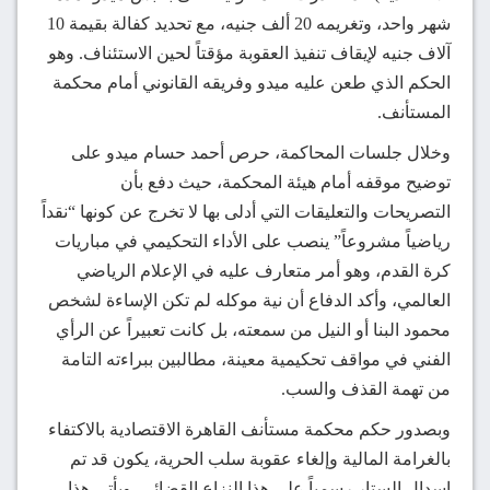
شهر واحد، وتغريمه 20 ألف جنيه، مع تحديد كفالة بقيمة 10
آلاف جنيه لإيقاف تنفيذ العقوبة مؤقتاً لحين الاستئناف. وهو
الحكم الذي طعن عليه ميدو وفريقه القانوني أمام محكمة
المستأنف.
وخلال جلسات المحاكمة، حرص أحمد حسام ميدو على
توضيح موقفه أمام هيئة المحكمة، حيث دفع بأن
التصريحات والتعليقات التي أدلى بها لا تخرج عن كونها “نقداً
رياضياً مشروعاً” ينصب على الأداء التحكيمي في مباريات
كرة القدم، وهو أمر متعارف عليه في الإعلام الرياضي
العالمي، وأكد الدفاع أن نية موكله لم تكن الإساءة لشخص
محمود البنا أو النيل من سمعته، بل كانت تعبيراً عن الرأي
الفني في مواقف تحكيمية معينة، مطالبين ببراءته التامة
من تهمة القذف والسب.
وبصدور حكم محكمة مستأنف القاهرة الاقتصادية بالاكتفاء
بالغرامة المالية وإلغاء عقوبة سلب الحرية، يكون قد تم
إسدال الستار رسمياً على هذا النزاع القضائي. ويأتي هذا