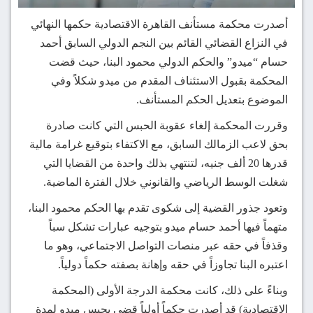
أصدرت محكمة مستأنف القاهرة الاقتصادية حكمها النهائي
في النزاع القضائي القائم بين النجم الدولي السابق أحمد
حسام “ميدو” والحكم الدولي محمود البنا، حيث قضت
المحكمة بقبول الاستئناف المقدم من ميدو شكلاً وفي
الموضوع بتعديل الحكم المستأنف.
وقررت المحكمة إلغاء عقوبة الحبس التي كانت صادرة
بحق لاعب الزمالك السابق، مع الاكتفاء بتوقيع غرامة مالية
قدرها 20 ألف جنيه، لتنتهي بذلك واحدة من القضايا التي
شغلت الوسط الرياضي والقانوني خلال الفترة الماضية.
وتعود جذور القضية إلى شكوى تقدم بها الحكم محمود البنا،
متهماً فيها أحمد حسام ميدو بتوجيه عبارات تشكل سباً
وقذفاً في حقه عبر منصات التواصل الاجتماعي، وهو ما
اعتبره البنا تجاوزاً في حقه وإهانة بصفته حكماً دولياً.
وبناءً على ذلك، كانت محكمة الدرجة الأولى (المحكمة
الاقتصادية) قد أصدرت حكماً أولياً قضى بحبس ميدو لمدة