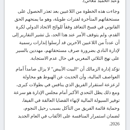
وعبد الحميد معالي).
وجاءت هذه الخطوة من اللاعبين بعد تعذر الحصول على
مستحقاتهم المتأخرة لفترات طويلة، وهو ما يمنحهم الحق
القانوني في فسخ التعاقد وفقاً للوائح الاتحاد الدولي لكرة
القدم، ولم يتوقف الأمر عند هذا الحد، بل تشير التقارير إلى
أن عدداً من اللاعبين الآخرين قد أرسلوا إنذارات رسمية
لإدارة النادي بضرورة صرف مستحقاتهم، مهددين بالسير
على نهج الثلاثي المغربي في حال عدم الاستجابة.
تؤكد إدارة الزمالك أن “البيت الأبيض” لا يزال صامداً أمام
العواصف المالية، وأن الحديث عن الهبوط هو محاولة
لزعزعة استقرار الفريق الذي ينافس في بطولات كبرى،
ومع ذلك يظل التحدي الأكبر أمام مجلس الإدارة هو سرعة
توفير السيولة المالية لإنهاء القضايا العالقة في الفيفا،
وحماية قائمة الفريق من التآكل بسبب رحيل النجوم،
لضمان استمرار المنافسة على الألقاب في العام الجديد
2026.