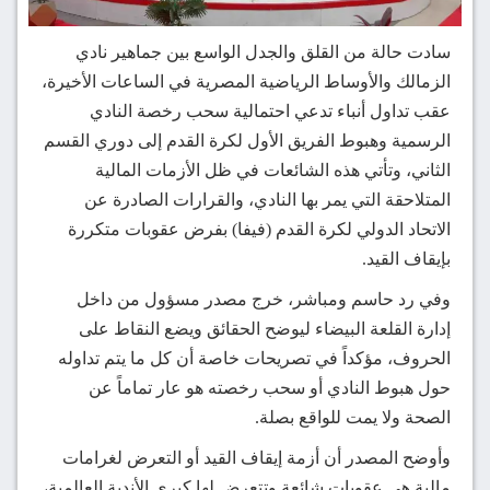
سادت حالة من القلق والجدل الواسع بين جماهير نادي
الزمالك والأوساط الرياضية المصرية في الساعات الأخيرة،
عقب تداول أنباء تدعي احتمالية سحب رخصة النادي
الرسمية وهبوط الفريق الأول لكرة القدم إلى دوري القسم
الثاني، وتأتي هذه الشائعات في ظل الأزمات المالية
المتلاحقة التي يمر بها النادي، والقرارات الصادرة عن
الاتحاد الدولي لكرة القدم (فيفا) بفرض عقوبات متكررة
بإيقاف القيد.
وفي رد حاسم ومباشر، خرج مصدر مسؤول من داخل
إدارة القلعة البيضاء ليوضح الحقائق ويضع النقاط على
الحروف، مؤكداً في تصريحات خاصة أن كل ما يتم تداوله
حول هبوط النادي أو سحب رخصته هو عار تماماً عن
الصحة ولا يمت للواقع بصلة.
وأوضح المصدر أن أزمة إيقاف القيد أو التعرض لغرامات
مالية هي عقوبات شائعة وتتعرض لها كبرى الأندية العالمية،