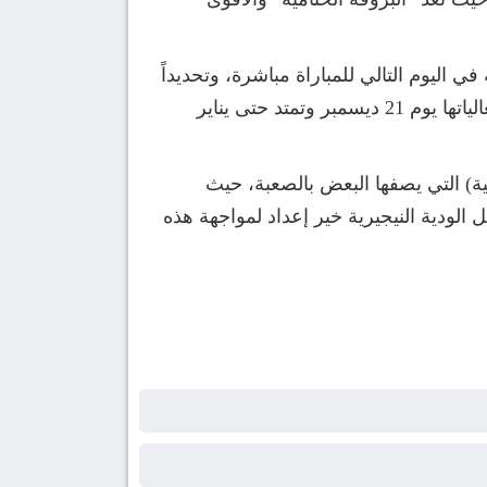
 اليوم التالي للمباراة مباشرة، وتحديداً
يوم 17 ديسمبر، للدخول في معسكر مغلق هناك استعداداً لضربة البداية في البطولة القارية التي تنطلق فعالياتها يوم 21 ديسمبر وتمتد حتى يناير
ة) التي يصفها البعض بالصعبة، حيث
الودية النيجيرية خير إعداد لمواجهة هذه