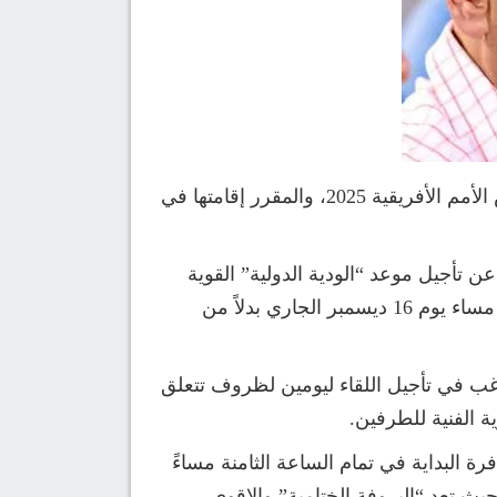
أجرت إدارة المنتخب الوطني المصري تعديلاً اضطرارياً على أجندة التحضيرات النهائية الخاصة ببطولة كأس الأمم الأفريقية 2025، والمقرر إقامتها في
 تأجيل موعد “الودية الدولية” القوية
التي ستجمع الفراعنة بمنتخب “النسور الخضراء” لمدة 48 ساعة. وبناءً على التعديل الجديد، ستقام المباراة مساء يوم 16 ديسمبر الجاري بدلاً من
غب في تأجيل اللقاء ليومين لظروف تتعلق
ة الفنية للطرفين.
 البداية في تمام الساعة الثامنة مساءً
يث تعد “البروفة الختامية” والاقوى